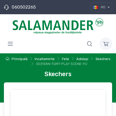
060502265
RO
Principală
Incaltaminte
Fete
Adidași
Skechers
303158N-TQMT-PLAY SCENE-FU
Skechers