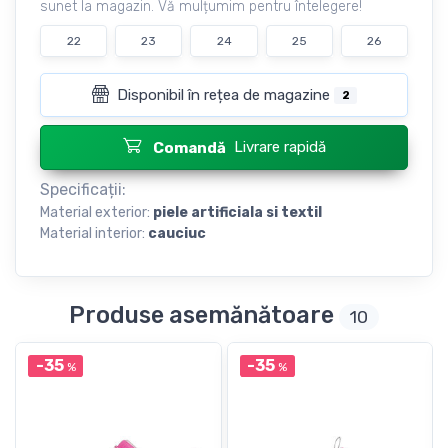
sunet la magazin. Vă mulțumim pentru întelegere!
22
23
24
25
26
Disponibil în rețea de magazine
2
Livrare rapidă
Comandă
Specificații:
Material exterior:
piele artificiala si textil
Material interior:
cauciuc
Produse asemănătoare
10
-35
-35
%
%