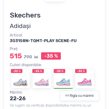
Skechers
Adidași
Articol:
303158N-TQMT-PLAY SCENE-FU
Preț:
515
-35
%
790
lei
Culori disponibile:
-35
%
-35
%
-35
%
-35
%
Mărimi:
Rigla cu mărimi
22-26
Vă rugăm să verificați disponibilitatea mărimii cu un