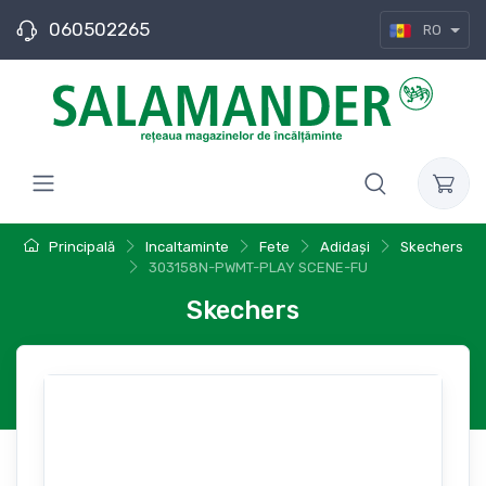
060502265
RO
Principală
Incaltaminte
Fete
Adidași
Skechers
303158N-PWMT-PLAY SCENE-FU
Skechers