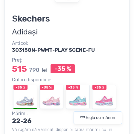
Skechers
Adidași
Articol:
303158N-PWMT-PLAY SCENE-FU
Preț:
515
-35
%
790
lei
Culori disponibile:
-35
%
-35
%
-35
%
-35
%
Mărimi:
Rigla cu mărimi
22-26
Vă rugăm să verificați disponibilitatea mărimii cu un