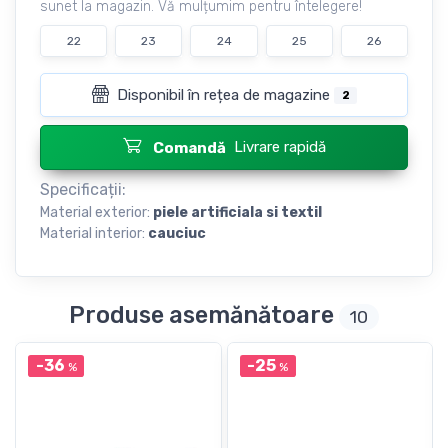
sunet la magazin. Vă mulțumim pentru întelegere!
22
23
24
25
26
Disponibil în rețea de magazine
2
Livrare rapidă
Comandă
Specificații:
Material exterior:
piele artificiala si textil
Material interior:
cauciuc
Produse asemănătoare
10
-36
-25
%
%