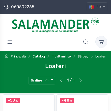
060502265
RO
Principală
Catalog
Incaltaminte
Bărbaţi
Loaferi
Loaferi
1 / 1
Ordine
-50
-40
%
%