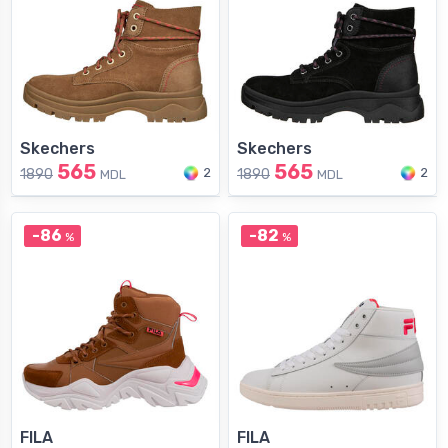
Skechers
Skechers
565
565
2
2
1890
1890
MDL
MDL
-86
-82
%
%
FILA
FILA