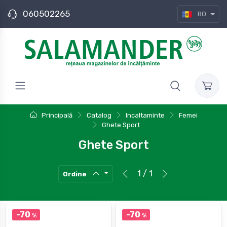
060502265
RO
Principală
Catalog
Incaltaminte
Femei
Ghete Sport
Ghete Sport
1 / 1
Ordine
-70
-70
%
%