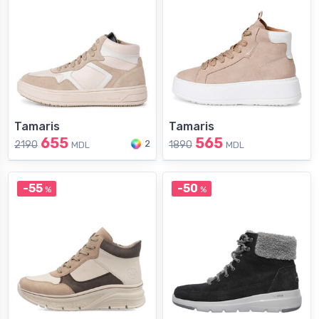
Tamaris
Tamaris
655
565
2
2190
1890
MDL
MDL
-55
-50
%
%