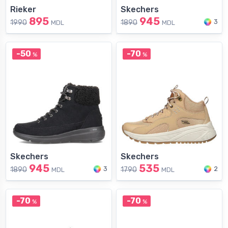
Rieker
Skechers
895
945
3
1990
1890
MDL
MDL
-50
-70
%
%
Skechers
Skechers
945
535
3
2
1890
1790
MDL
MDL
-70
-70
%
%