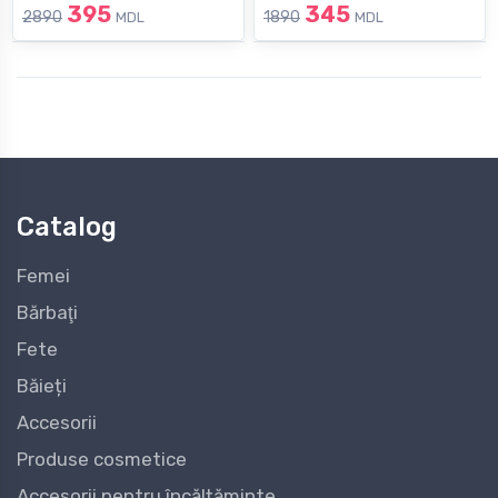
395
345
2890
1890
MDL
MDL
Catalog
Femei
Bărbaţi
Fete
Băieți
Accesorii
Produse cosmetice
Accesorii pentru încălțăminte