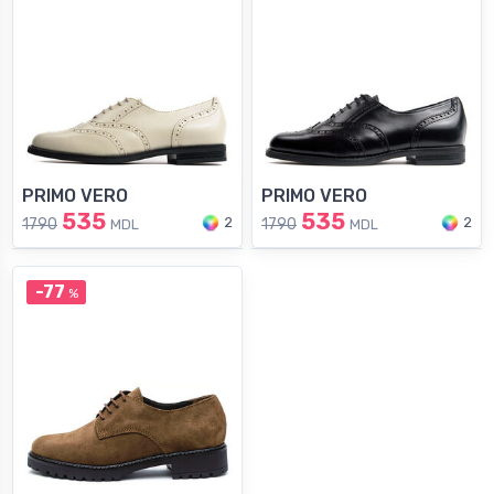
PRIMO VERO
PRIMO VERO
535
535
2
2
1790
1790
MDL
MDL
-77
%