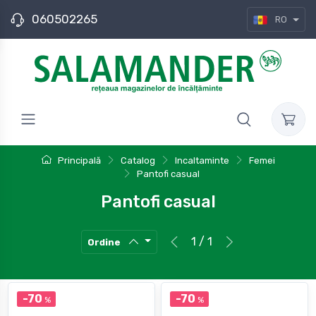
060502265
RO
Principală
Catalog
Incaltaminte
Femei
Pantofi casual
Pantofi casual
1 / 1
Ordine
-70
-70
%
%