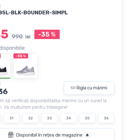
:
85L-BLK-BOUNDER-SIMPL
45
-35
%
990
lei
disponibile:
-35
%
:
Rigla cu mărimi
36
m să verificați disponibilitatea mărimii cu un sunet la
. Vă mulțumim pentru întelegere!
31
32
33
34
35
36
Disponibil în rețea de magazine
6