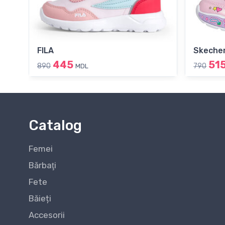
FILA
Skeche
445
51
890
790
MDL
Catalog
Femei
Bărbaţi
Fete
Băieți
Accesorii