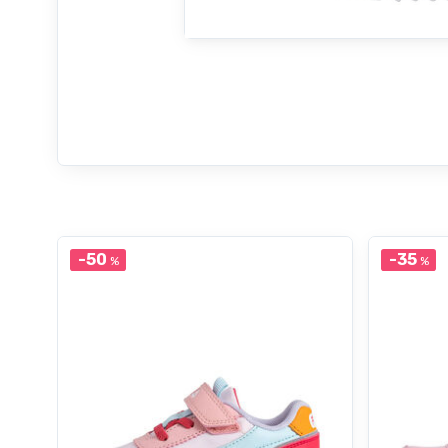
-50
-35
%
%