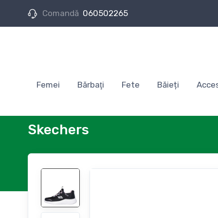
Comandă
060502265
Femei
Bărbaţi
Fete
Băieți
Acces
Skechers