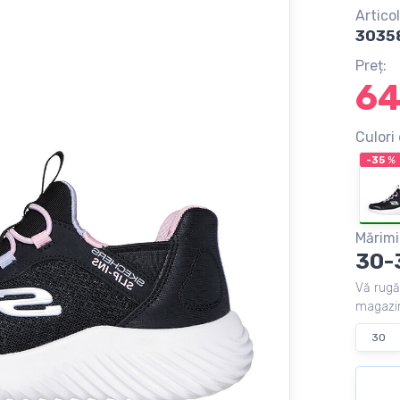
Articol
3035
Preț:
6
Culori 
-35
%
Mărimi
30-
Vă rugă
magazin
30