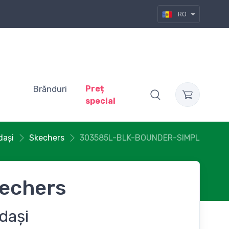
RO
Brănduri
Preț
special
dași
Skechers
303585L-BLK-BOUNDER-SIMPL
echers
dași