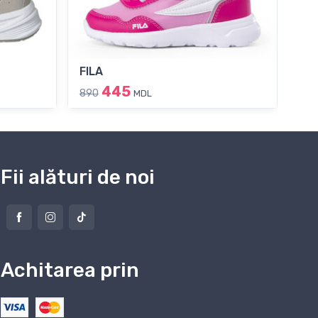
FILA
Sk
445
890
79
MDL
Fii alături de noi
Achitarea prin