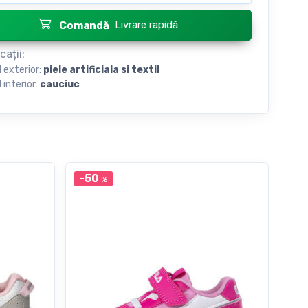
Livrare rapidă
Comandă
cații:
l exterior:
piele artificiala si textil
 interior:
cauciuc
-50
-3
%