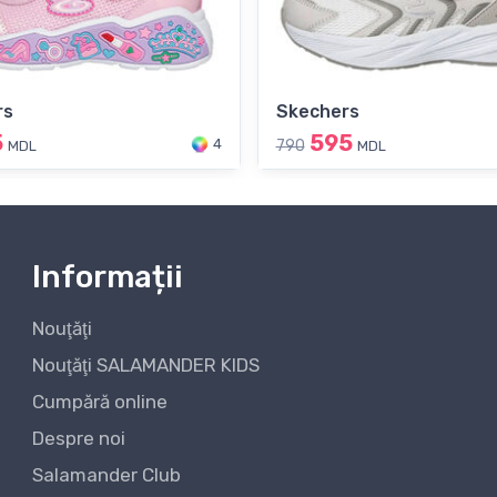
rs
Skechers
5
595
4
790
MDL
MDL
Informații
Nouţăţi
Nouţăţi SALAMANDER KIDS
Cumpără online
Despre noi
Salamander Club