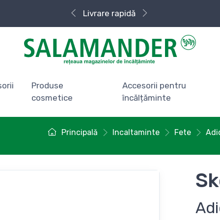
Livrare rapidă
orii
Produse
Accesorii pentru
cosmetice
încălțăminte
Principală
Incaltaminte
Fete
Adi
Sk
Adi