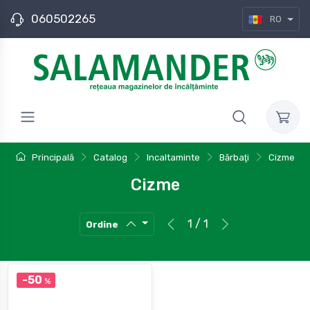
060502265
RO
Principală
Catalog
Incaltaminte
Bărbaţi
Cizme
Cizme
1 / 1
Ordine
-50
%