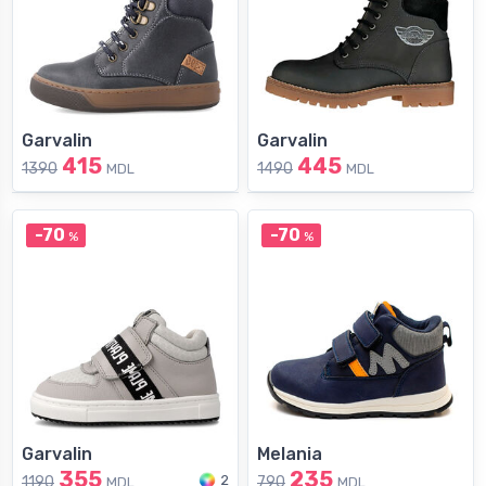
Garvalin
Garvalin
415
445
1390
1490
MDL
MDL
-70
-70
%
%
Garvalin
Melania
355
235
2
1190
790
MDL
MDL