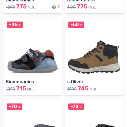
775
775
2
1290
1190
MDL
MDL
-45
-50
%
%
Biomecanics
s.Oliver
715
745
1290
1490
MDL
MDL
-70
-70
%
%