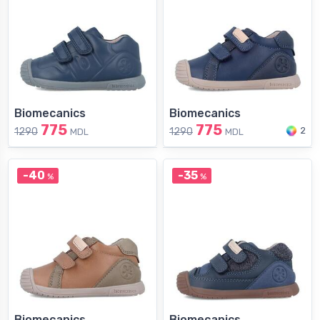
Biomecanics
Biomecanics
775
775
2
1290
1290
MDL
MDL
-40
-35
%
%
Biomecanics
Biomecanics