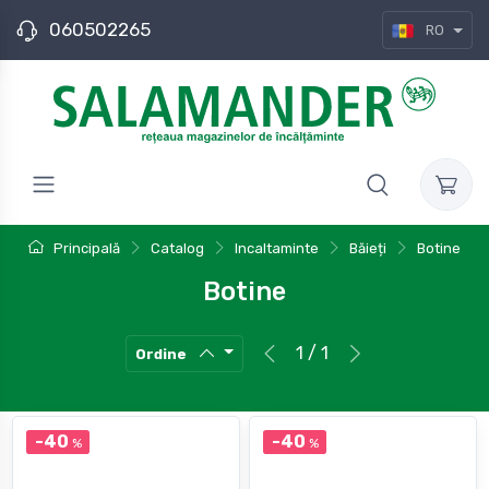
060502265
RO
Principală
Catalog
Incaltaminte
Băieți
Botine
Botine
1 / 1
Ordine
-40
-40
%
%