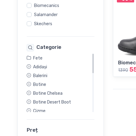
Biomecanics
Salamander
Skechers
Categorie
Fete
Biomec
Adidași
5
1390
Balerini
Botine
Botine Chelsea
Botine Desert Boot
Cizme
Cizme din cauceuc
Cizmulete
Preț