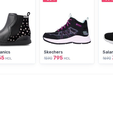
anics
Skechers
Sala
55
795
1590
1690
MDL
MDL