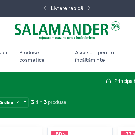
Livrare rapidă
orii
Produse
Accesorii pentru
cosmetice
încălțăminte
Principal
3
din
3
produse
Ordine
-50
-77
%