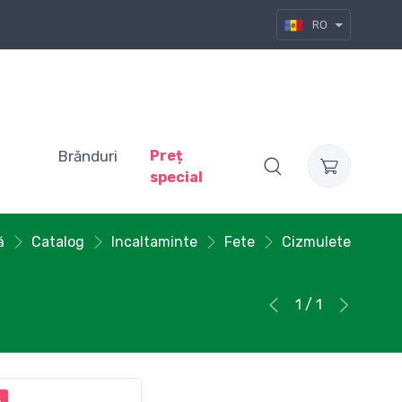
RO
Brănduri
Preț
special
ă
Catalog
Incaltaminte
Fete
Cizmulete
1 / 1
%