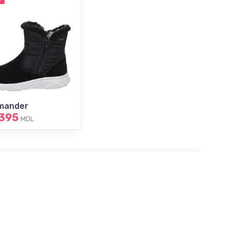
mander
395
MDL