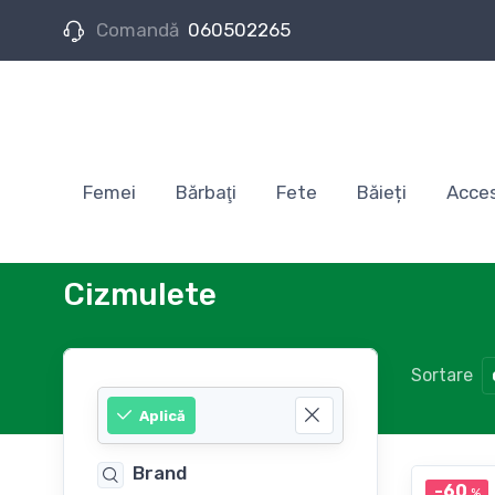
Comandă
060502265
Femei
Bărbaţi
Fete
Băieți
Acces
Cizmulete
Sortare
Aplică
Brand
-60
%