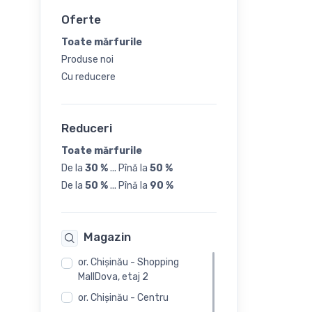
31
Oferte
32
Toate mărfurile
Produse noi
33
Cu reducere
34
Reduceri
35
Toate mărfurile
De la
30 %
...
Pînă la
50 %
36
De la
50 %
...
Pînă la
90 %
37
Magazin
or. Chişinău - Shopping
MallDova, etaj 2
or. Chişinău - Centru