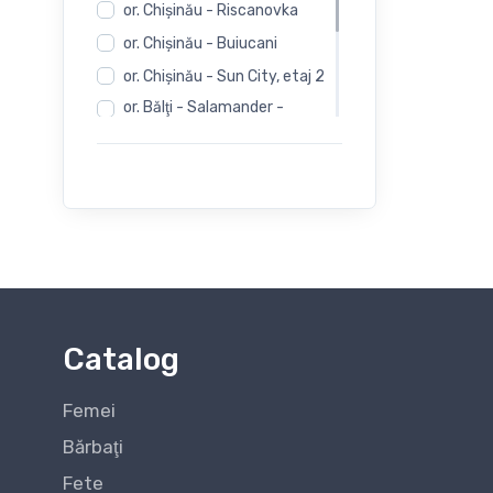
or. Chişinău - Riscanovka
or. Chişinău - Buiucani
or. Chişinău - Sun City, etaj 2
or. Bălţi - Salamander -
Independentii 12
or. Bălţi - Salamander -
Evimall, N. Iorga 5
or. Bălţi - Rieker -
Independentii 12
Catalog
Femei
Bărbaţi
Fete