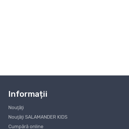
Informații
Nouţăţi
Nouţăţi SALAMANDER KIDS
Cumpără online