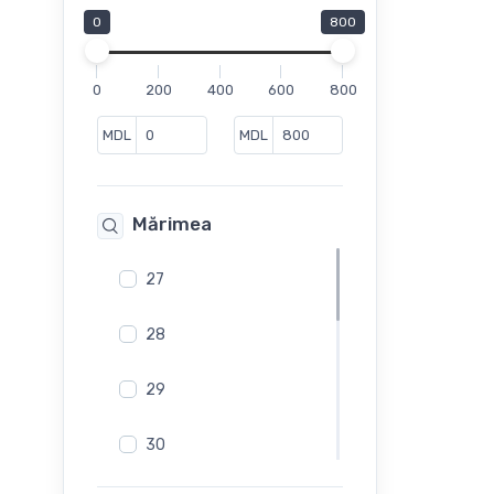
Ghete
0
800
Ghete Sport
Mocasini
0
200
400
600
800
Pantofi
Pantofi casual
MDL
MDL
Pantofi de vara
Sandale
Mărimea
Sandale fără toc
Slip-On
27
Sneakers
Șlapi
28
29
30