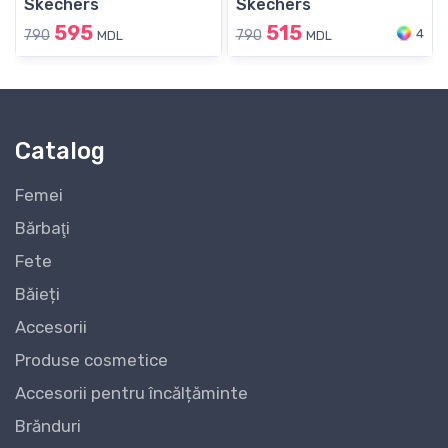
Skechers
Skechers
595
515
4
790
790
MDL
MDL
Catalog
Femei
Bărbaţi
Fete
Băieți
Accesorii
Produse cosmetice
Accesorii pentru încălțăminte
Brănduri