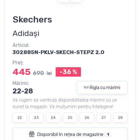
Skechers
Adidași
Articol:
302885N-PKLV-SKECH-STEPZ 2.0
Preț:
445
-36
%
690
lei
Mărimi:
Rigla cu mărimi
22-28
Vă rugăm să verificați disponibilitatea mărimii cu un
sunet la magazin. Vă mulțumim pentru întelegere!
22
23
24
25
26
27
28
Disponibil în rețea de magazine
1