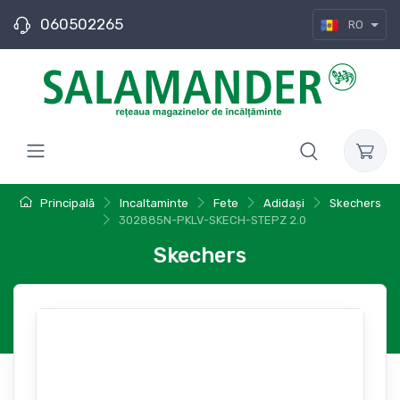
060502265
RO
Principală
Incaltaminte
Fete
Adidași
Skechers
302885N-PKLV-SKECH-STEPZ 2.0
Skechers