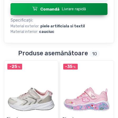
Livrare rapidă
Comandă
Specificații:
Material exterior:
piele artificiala si textil
Material interior:
cauciuc
Produse asemănătoare
10
-25
-35
%
%