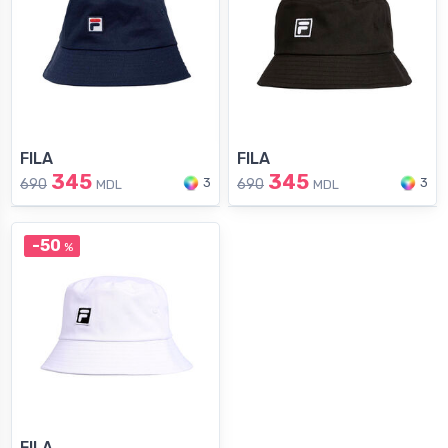
FILA
FILA
345
345
3
3
690
690
MDL
MDL
-50
%
FILA