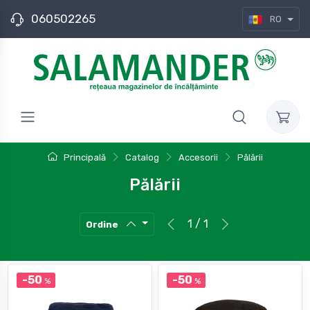
060502265
RO
Principală
Catalog
Accesorii
Pălării
Pălării
1 / 1
Ordine
-50
-50
%
%