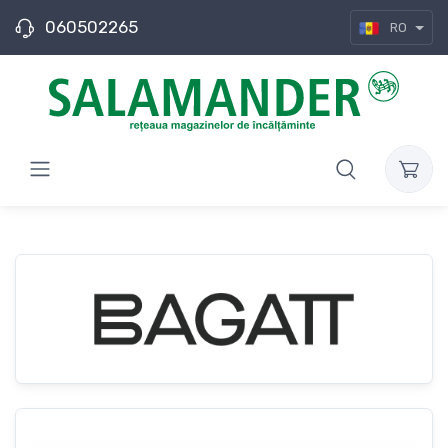
060502265
RO