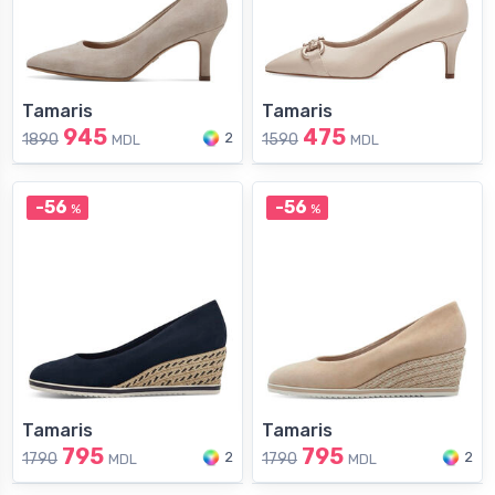
Tamaris
Tamaris
945
475
2
1890
1590
MDL
MDL
-56
-56
%
%
Tamaris
Tamaris
795
795
2
2
1790
1790
MDL
MDL