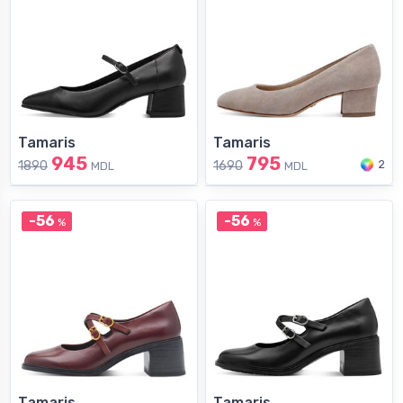
Tamaris
Tamaris
945
795
2
1890
1690
MDL
MDL
-56
-56
%
%
Tamaris
Tamaris