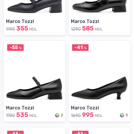
Marco Tozzi
Marco Tozzi
355
585
1190
1290
MDL
MDL
-55
-41
%
%
Marco Tozzi
Marco Tozzi
535
995
2
5
1190
1690
MDL
MDL
-41
-41