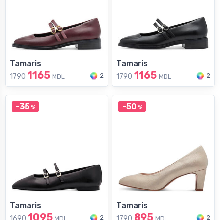
Tamaris
Tamaris
1165
1165
2
2
1790
1790
MDL
MDL
-35
-50
%
%
Tamaris
Tamaris
1095
895
2
2
1690
1790
MDL
MDL