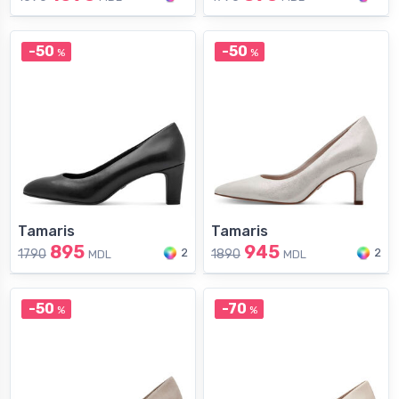
-50
-50
%
%
Tamaris
Tamaris
895
945
2
2
1790
1890
MDL
MDL
-50
-70
%
%