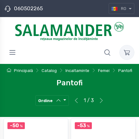
060502265
RO
Principală
Catalog
Incaltaminte
Femei
Pantofi
Pantofi
1 / 3
Ordine
-50
-53
%
%