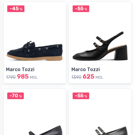
-45
-55
%
%
Marco Tozzi
Marco Tozzi
985
625
1790
1390
MDL
MDL
-70
-55
%
%