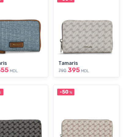
ris
Tamaris
555
395
790
MDL
MDL
-50
%
%