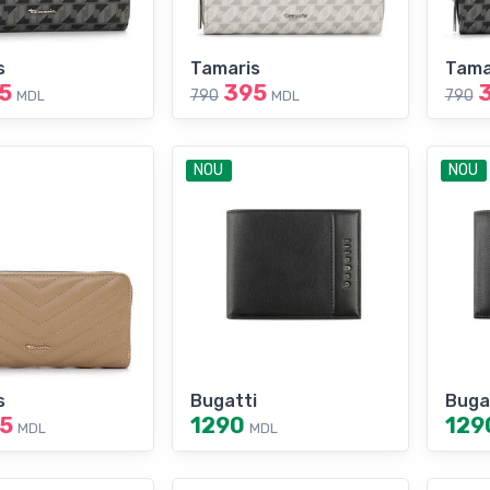
s
Tamaris
Tama
5
395
790
790
MDL
MDL
NOU
NOU
s
Bugatti
Buga
5
1290
129
MDL
MDL