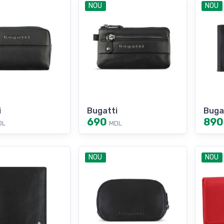
NOU
NOU
i
Bugatti
Buga
690
890
DL
MDL
NOU
NOU