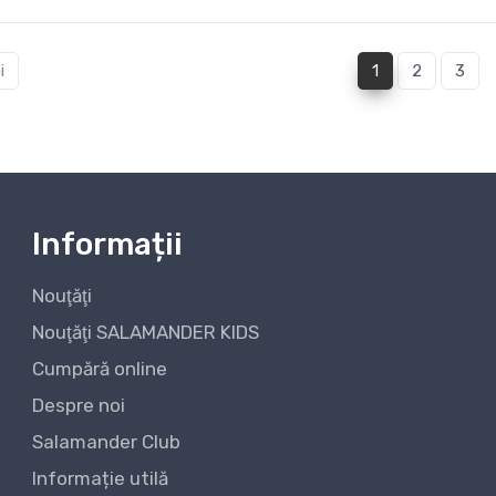
(current)
i
1
2
3
Informații
Nouţăţi
Nouţăţi SALAMANDER KIDS
Cumpără online
Despre noi
Salamander Club
Informație utilă