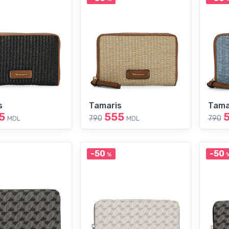
s
Tamaris
Tama
5
555
790
790
MDL
MDL
-50
-50
%