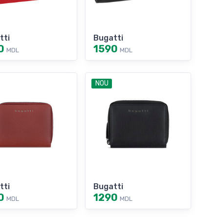
tti
Bugatti
0
1590
MDL
MDL
NOU
tti
Bugatti
0
1290
MDL
MDL