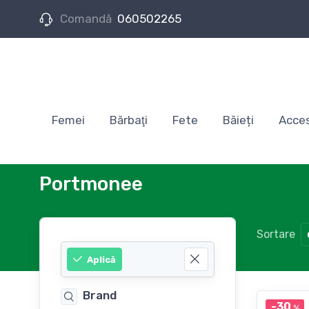
Comandă
060502265
Femei
Bărbaţi
Fete
Băieți
Acces
Portmonee
Sortare
Aplică
Brand
-30
%