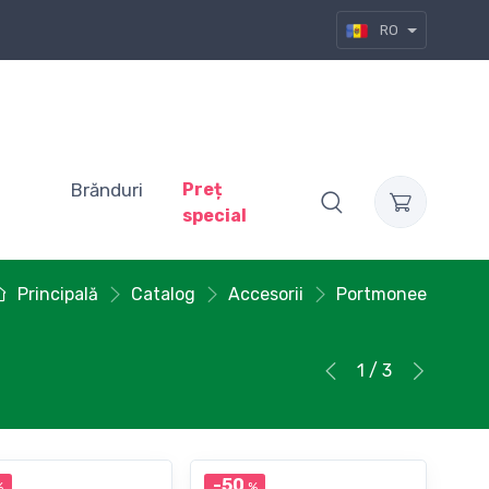
RO
Brănduri
Preț
special
Principală
Catalog
Accesorii
Portmonee
1 / 3
-50
%
%