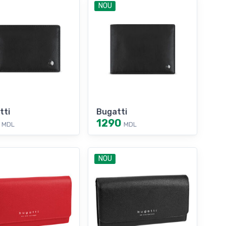
NOU
tti
Bugatti
1290
MDL
MDL
NOU