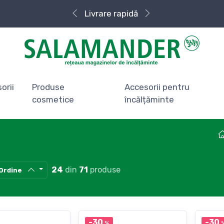
Livrare rapidă
orii
Produse
Accesorii pentru
cosmetice
încălțăminte
24
din
71
produse
Ordine
-30
-30
%