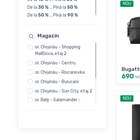
NOU
De la
30 %
...
Pînă la
50 %
De la
50 %
...
Pînă la
90 %
Magazin
or. Chişinău - Shopping
MallDova, etaj 2
or. Chişinău - Centru
Bugatt
or. Chişinău - Riscanovka
690
M
or. Chişinău - Buiucani
or. Chişinău - Sun City, etaj 2
NOU
or. Bălţi - Salamander -
Independentii 12
or. Bălţi - Salamander -
Evimall, N. Iorga 5
or. Bălţi - Rieker -
Independentii 12