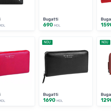
i
Bugatti
Buga
690
159
MDL
MDL
NOU
NOU
i
Bugatti
Buga
1690
129
MDL
MDL