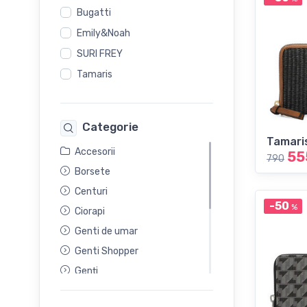
Bugatti
Emily&Noah
SURI FREY
Tamaris
Categorie
Tamari
Accesorii
55
790
Borsete
Centuri
-50
%
Ciorapi
Genti de umar
Genti Shopper
Genți
Mănuşi