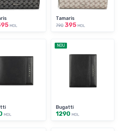
ris
Tamaris
395
395
790
MDL
MDL
NOU
tti
Bugatti
0
1290
MDL
MDL