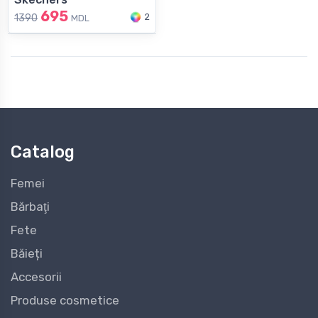
695
2
1390
MDL
Catalog
Femei
Bărbaţi
Fete
Băieți
Accesorii
Produse cosmetice