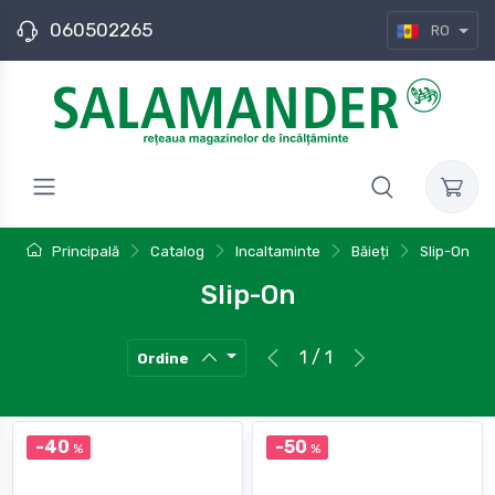
060502265
RO
Principală
Catalog
Incaltaminte
Băieți
Slip-On
Slip-On
1 / 1
Ordine
-40
-50
%
%