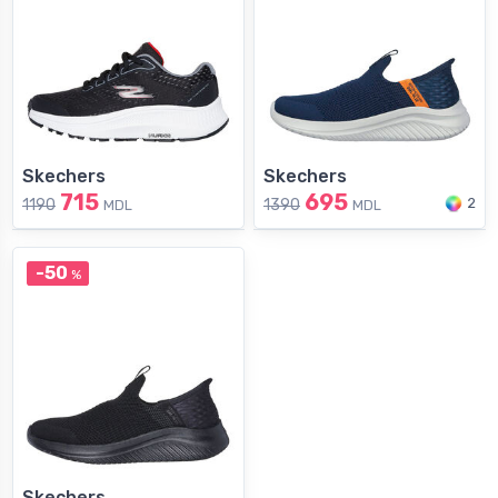
Skechers
Skechers
715
695
2
1190
1390
MDL
MDL
-50
%
Skechers