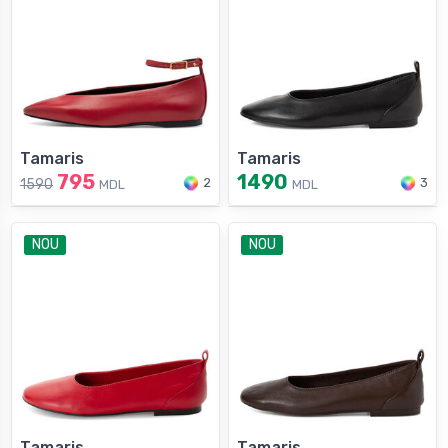
Tamaris
Tamaris
795
1490
2
3
1590
MDL
MDL
NOU
NOU
Tamaris
Tamaris