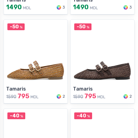
1490
1490
3
3
MDL
MDL
-50
-50
%
%
Tamaris
Tamaris
795
795
2
2
1590
1590
MDL
MDL
-40
-40
%
%