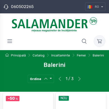
060502265
RO
Principală
Catalog
Incaltaminte
Femei
Balerini
Balerini
1 / 3
Ordine
-50
NOU
%