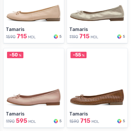
Tamaris
Tamaris
715
715
5
5
1590
1190
MDL
MDL
-50
-55
%
%
Tamaris
Tamaris
595
715
5
5
1190
1590
MDL
MDL