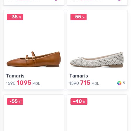
-35
-55
%
%
Tamaris
Tamaris
1095
715
5
1690
1590
MDL
MDL
-55
-40
%
%