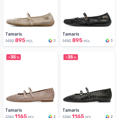
Tamaris
Tamaris
895
895
3
3
1490
1490
MDL
MDL
-35
-35
%
%
Tamaris
Tamaris
1165
1165
2
2
1790
1790
MDL
MDL