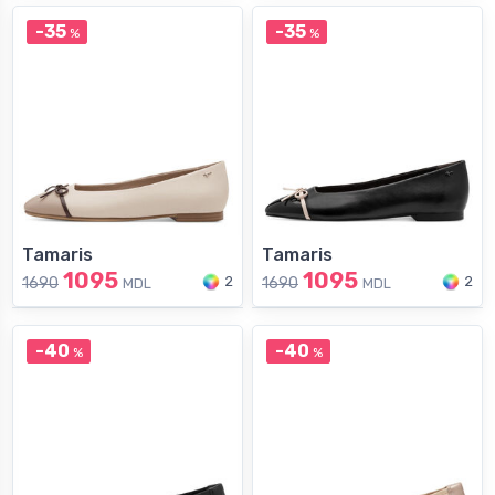
-35
-35
%
%
Tamaris
Tamaris
1095
1095
2
2
1690
1690
MDL
MDL
-40
-40
%
%