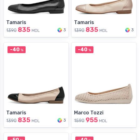
Tamaris
Tamaris
835
835
3
3
1390
1390
MDL
MDL
-40
-40
%
%
Tamaris
Marco Tozzi
835
955
3
1390
1590
MDL
MDL
-50
-40