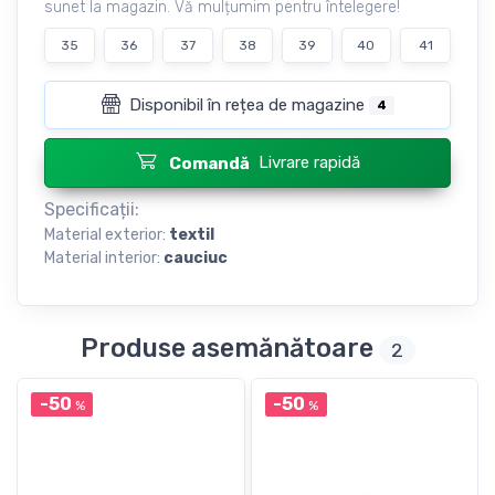
sunet la magazin. Vă mulțumim pentru întelegere!
35
36
37
38
39
40
41
Disponibil în rețea de magazine
4
Livrare rapidă
Comandă
Specificații:
Material exterior:
textil
Material interior:
cauciuc
Produse asemănătoare
2
-50
-50
%
%