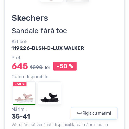
Skechers
Sandale fără toc
Articol:
119226-BLSH-D-LUX WALKER
Preț:
645
-50
%
1290
lei
Culori disponibile:
-50
%
Mărimi:
Rigla cu mărimi
35-41
Vă rugăm să verificați disponibilitatea mărimii cu un