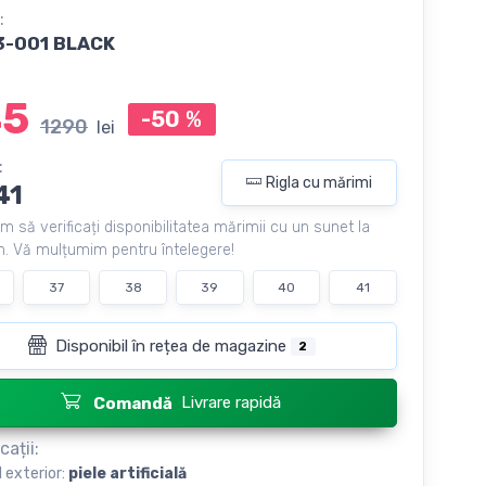
:
3-001 BLACK
45
-50
%
1290
lei
:
Rigla cu mărimi
41
m să verificați disponibilitatea mărimii cu un sunet la
. Vă mulțumim pentru întelegere!
37
38
39
40
41
Disponibil în rețea de magazine
2
Livrare rapidă
Comandă
cații:
l exterior:
piele artificială