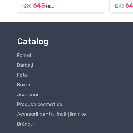
645
6
1290
1290
MDL
Catalog
Femei
Bărbaţi
Fete
Băieți
Accesorii
Produse cosmetice
Accesorii pentru încălțăminte
Brănduri