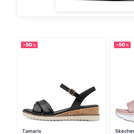
-50
-50
%
%
Tamaris
Skeche