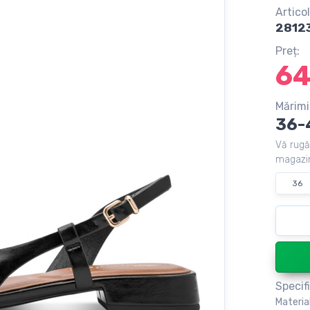
Articol
2812
Preț:
6
Mărimi
36-
Vă rugă
magazin
36
Specifi
Materia