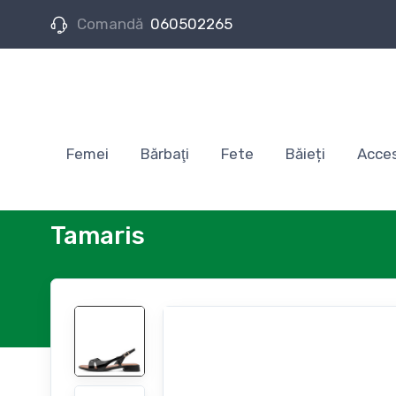
Comandă
060502265
Femei
Bărbaţi
Fete
Băieți
Acces
Tamaris