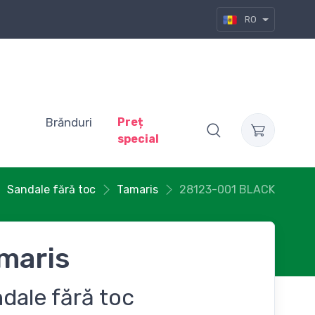
RO
Brănduri
Preț
special
Sandale fără toc
Tamaris
28123-001 BLACK
maris
dale fără toc