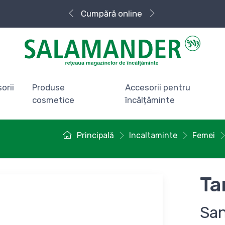
Cumpără
online
orii
Produse
Accesorii pentru
cosmetice
încălțăminte
Principală
Incaltaminte
Femei
Ta
San