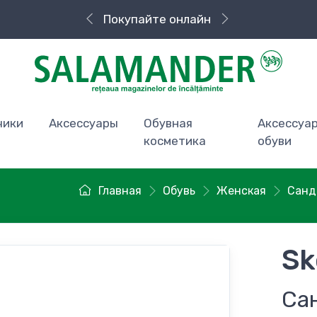
Покупайте онлайн
Быстрая доставка
чики
Аксессуары
Обувная
Аксессуа
косметика
обуви
Главная
Обувь
Женская
Санд
Sk
Са