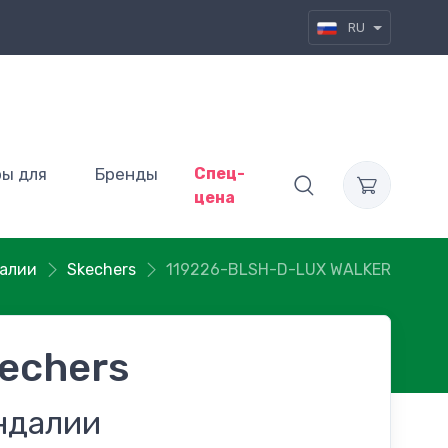
RU
ры для
Бренды
Спец-
цена
алии
Skechers
119226-BLSH-D-LUX WALKER
echers
ндалии