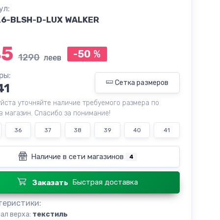
ул:
26-BLSH-D-LUX WALKER
45
-50
%
1290
леев
ры:
Сетка размеров
41
йста уточняйте наличие требуемого размера по
в магазин. Спасибо за понимание!
36
37
38
39
40
41
Наличие в сети магазинов
4
Быстрая доставка
Заказать
теристики:
ал верха:
текстиль