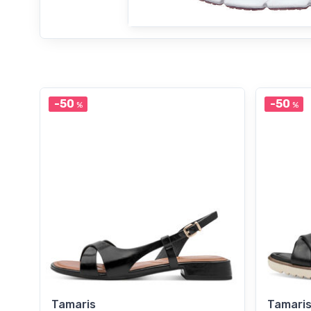
-50
-50
%
%
Tamaris
Tamari