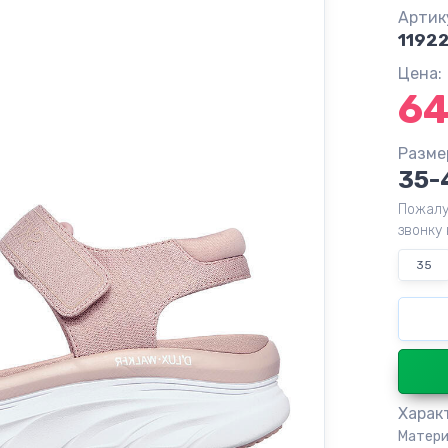
Артик
1192
Цена:
6
Разме
35-
Пожалу
звонку 
35
Харак
Матери