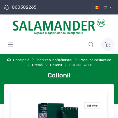
060502265
RO
Principală
Îngrijirea încălțămintei
Produse cosmetice
Cremă
Collonil
COLORIT WHITE
Collonil