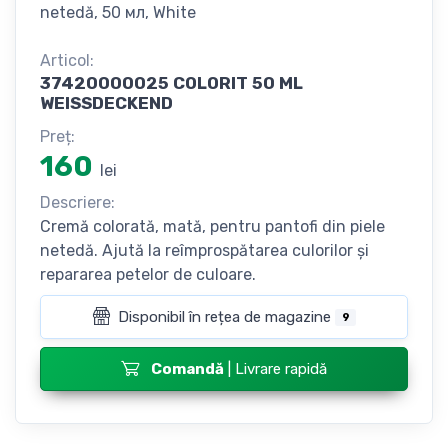
netedă, 50 мл, White
Articol:
37420000025 COLORIT 50 ML
WEISSDECKEND
Preț:
160
lei
Descriere:
Cremă colorată, mată, pentru pantofi din piele
netedă. Ajută la reîmprospătarea culorilor și
repararea petelor de culoare.
Disponibil în rețea de magazine
9
Comandă
| Livrare rapidă