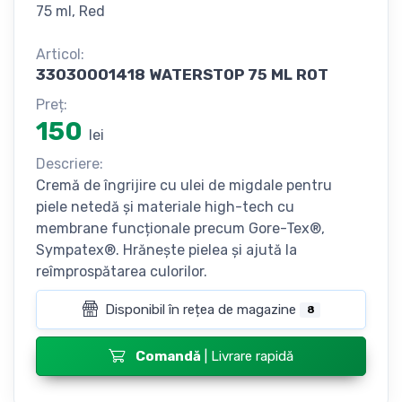
75 ml, Red
Articol:
33030001418 WATERSTOP 75 ML ROT
Preț:
150
lei
Descriere:
Cremă de îngrijire cu ulei de migdale pentru
piele netedă și materiale high-tech cu
membrane funcționale precum Gore-Tex®,
Sympatex®. Hrănește pielea și ajută la
reîmprospătarea culorilor.
Disponibil în rețea de magazine
8
Comandă
| Livrare rapidă