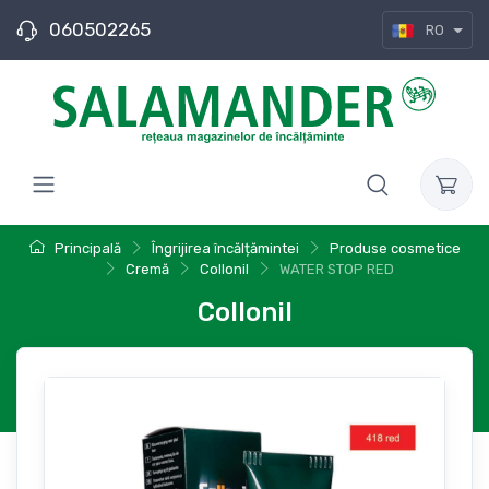
060502265
RO
Principală
Îngrijirea încălțămintei
Produse cosmetice
Cremă
Collonil
WATER STOP RED
Collonil