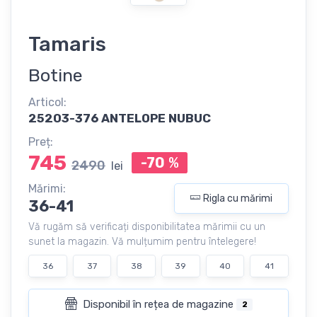
Tamaris
Botine
Articol:
25203-376 ANTELOPE NUBUC
Preț:
745
-70
%
2490
lei
Mărimi:
Rigla cu mărimi
36-41
Vă rugăm să verificați disponibilitatea mărimii cu un
sunet la magazin. Vă mulțumim pentru întelegere!
36
37
38
39
40
41
Disponibil în rețea de magazine
2