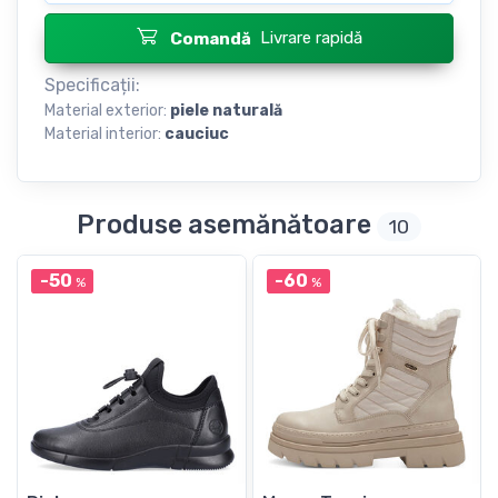
Livrare rapidă
Comandă
Specificații:
Material exterior:
piele naturală
Material interior:
cauciuc
Produse asemănătoare
10
-50
-60
%
%