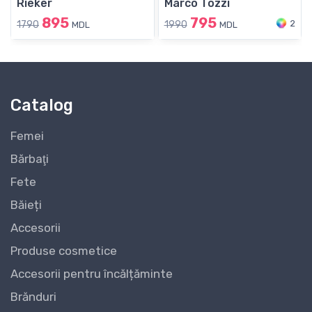
Rieker
Marco Tozzi
895
795
2
1790
1990
MDL
MDL
Catalog
Femei
Bărbaţi
Fete
Băieți
Accesorii
Produse cosmetice
Accesorii pentru încălțăminte
Brănduri