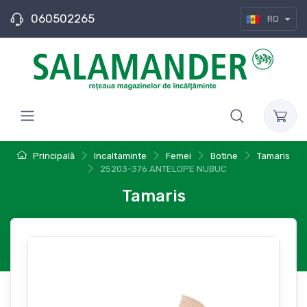
060502265
RO
Principală
Incaltaminte
Femei
Botine
Tamaris
25203-376 ANTELOPE NUBUC
Tamaris