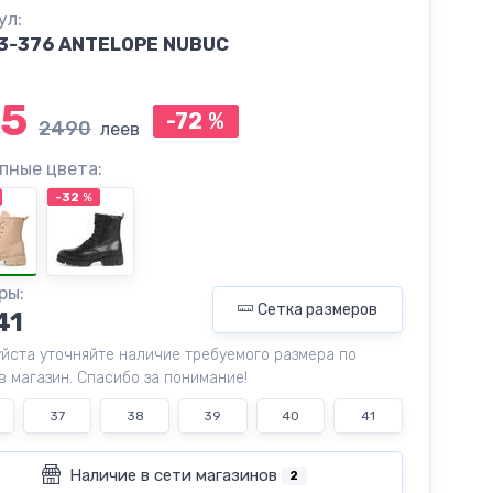
ул:
3-376 ANTELOPE NUBUC
5
-72
%
2490
леев
пные цвета:
-32
%
ры:
Сетка размеров
41
йста уточняйте наличие требуемого размера по
в магазин. Спасибо за понимание!
37
38
39
40
41
Наличие в сети магазинов
2