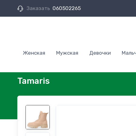
Заказать
060502265
Женская
Мужская
Девочки
Маль
Tamaris