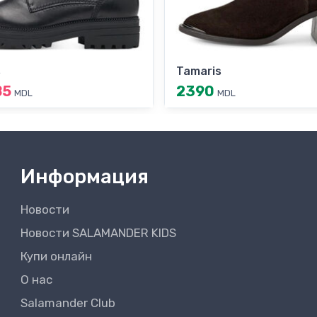
s
Tamaris
85
2390
MDL
MDL
Информация
Новости
Новости SALAMANDER KIDS
Купи онлайн
О нас
Salamander Club