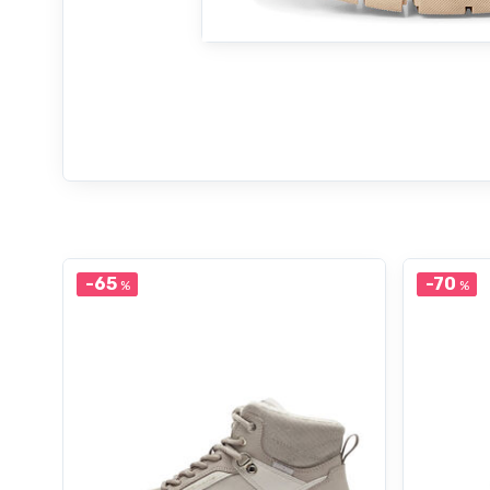
-65
-70
%
%