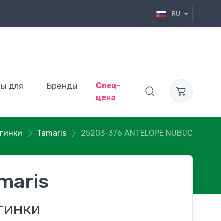
RU
ры для
Бренды
Спец-
цена
тинки
Tamaris
25203-376 ANTELOPE NUBUC
maris
тинки