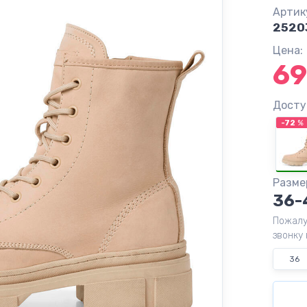
Артик
2520
Цена:
69
Досту
-72
%
Разме
36-
Пожалу
звонку 
36