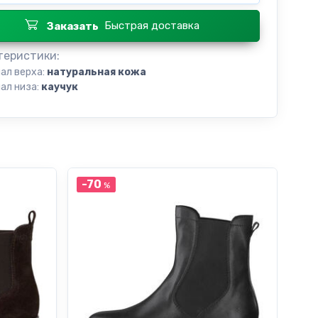
Быстрая доставка
Заказать
теристики:
ал верха:
натуральная кожа
ал низа:
каучук
-70
-7
%