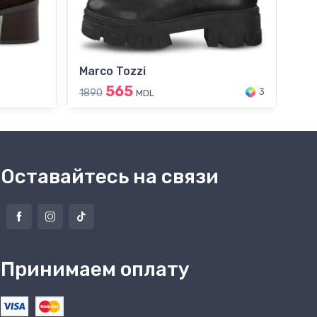
Marco Tozzi
Ta
565
3
1890
24
MDL
Оставайтесь на связи
Принимаем оплату