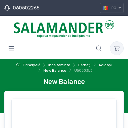
060502265
RO
Principală
Incaltaminte
Bărbaţi
Adidași
New Balance
U50303L3
New Balance