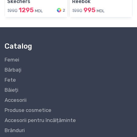
Skechers
Reebok
1295
995
2
1990
1990
MDL
MDL
Catalog
Femei
Bărbaţi
Fete
Băieți
Accesorii
Produse cosmetice
Accesorii pentru încălțăminte
Brănduri