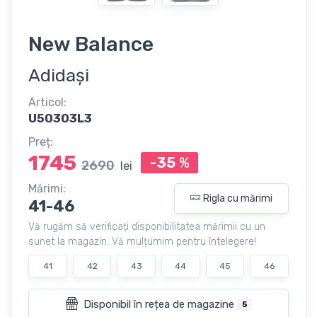
New Balance
Adidași
Articol:
U50303L3
Preț:
1745
-35
%
2690
lei
Mărimi:
Rigla cu mărimi
41-46
Vă rugăm să verificați disponibilitatea mărimii cu un
sunet la magazin. Vă mulțumim pentru întelegere!
41
42
43
44
45
46
Disponibil în rețea de magazine
5