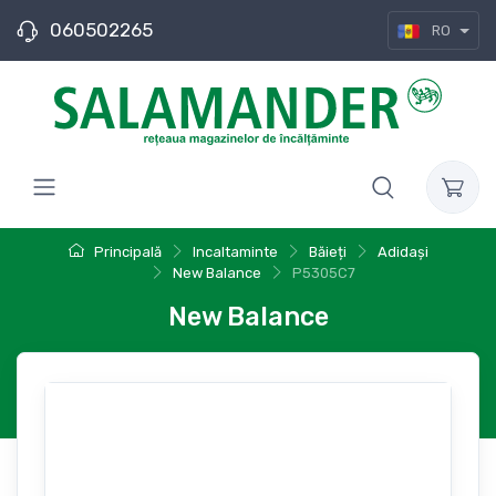
060502265
RO
Principală
Incaltaminte
Băieți
Adidași
New Balance
P5305C7
New Balance