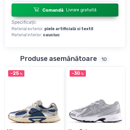
Livrare gratuită
Comandă
Specificații:
Material exterior:
piele artificială si textil
Material interior:
cauciuc
Produse asemănătoare
10
-25
-30
%
%