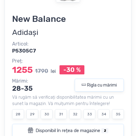
New Balance
Adidași
Articol:
P5305C7
Preț:
1255
-30
%
1790
lei
Mărimi:
Rigla cu mărimi
28-35
Vă rugăm să verificați disponibilitatea mărimii cu un
sunet la magazin. Vă mulțumim pentru întelegere!
28
29
30
31
32
33
34
35
Disponibil în rețea de magazine
2