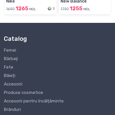
Nike
New Balance
1265
1255
3
1690
1790
MDL
MDL
Catalog
Femei
Bărbaţi
Fete
Băieți
Accesorii
Produse cosmetice
Accesorii pentru încălțăminte
Brănduri