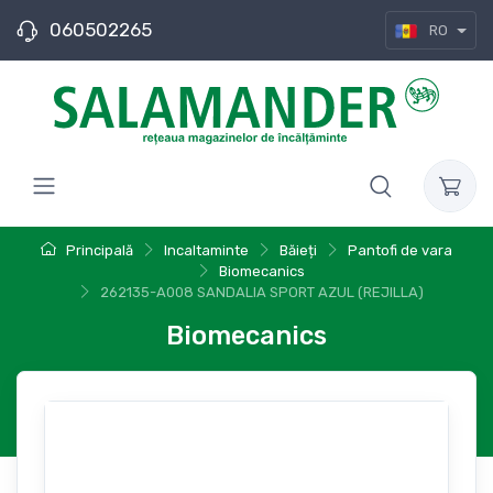
060502265
RO
Principală
Incaltaminte
Băieți
Pantofi de vara
Biomecanics
262135-A008 SANDALIA SPORT AZUL (REJILLA)
Biomecanics