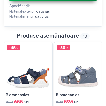
Specificații:
Material exterior:
cauciuc
Material interior:
cauciuc
Produse asemănătoare
10
-45
-50
%
%
Biomecanics
Biomecanics
655
595
1190
1190
MDL
MDL