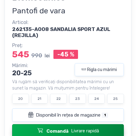
Pantofi de vara
Articol:
262135-A008 SANDALIA SPORT AZUL
(REJILLA)
Preț:
545
-45
%
990
lei
Mărimi:
Rigla cu mărimi
20-25
Vă rugăm să verificați disponibilitatea mărimii cu un
sunet la magazin. Vă mulțumim pentru întelegere!
20
21
22
23
24
25
Disponibil în rețea de magazine
1
Livrare rapidă
Comandă