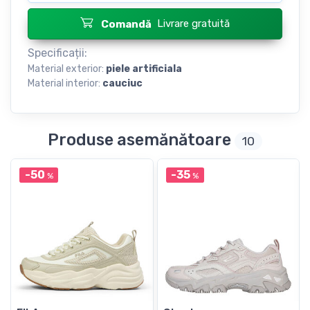
Livrare gratuită
Comandă
Specificații:
Material exterior:
piele artificiala
Material interior:
cauciuc
Produse asemănătoare
10
-50
-35
%
%