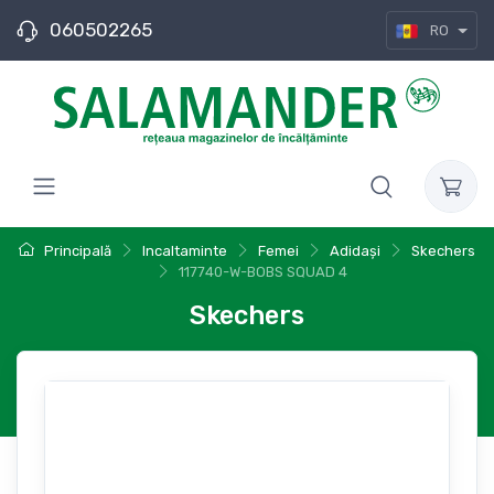
060502265
RO
Principală
Incaltaminte
Femei
Adidași
Skechers
117740-W-BOBS SQUAD 4
Skechers