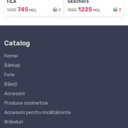
FILA
Skechers
745
1225
2
2
1490
1890
MDL
MDL
Catalog
Femei
Bărbaţi
Fete
Băieți
Accesorii
Produse cosmetice
Accesorii pentru încălțăminte
Brănduri