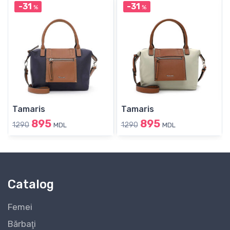
-31
-31
%
%
Tamaris
Tamaris
895
895
1290
1290
MDL
MDL
Catalog
Femei
Bărbaţi