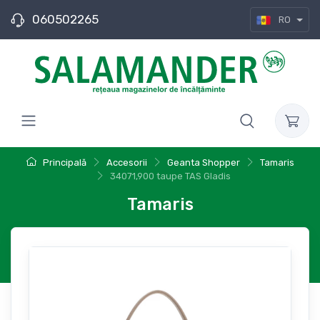
060502265
RO
Principală
Accesorii
Geanta Shopper
Tamaris
34071,900 taupe TAS Gladis
Tamaris