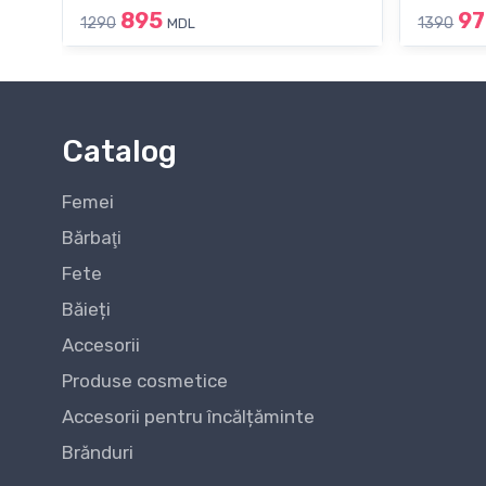
895
97
1290
1390
MDL
Catalog
Femei
Bărbaţi
Fete
Băieți
Accesorii
Produse cosmetice
Accesorii pentru încălțăminte
Brănduri