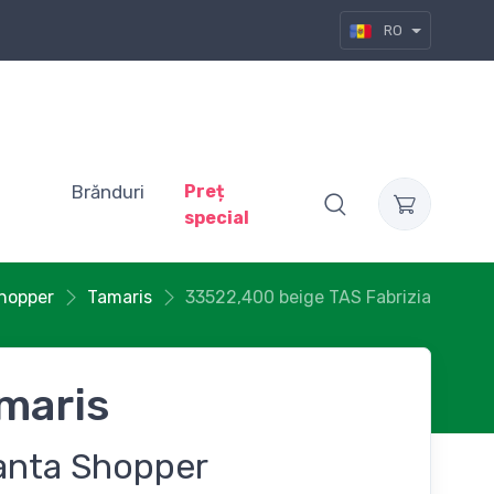
RO
Brănduri
Preț
special
hopper
Tamaris
33522,400 beige TAS Fabrizia
maris
anta Shopper