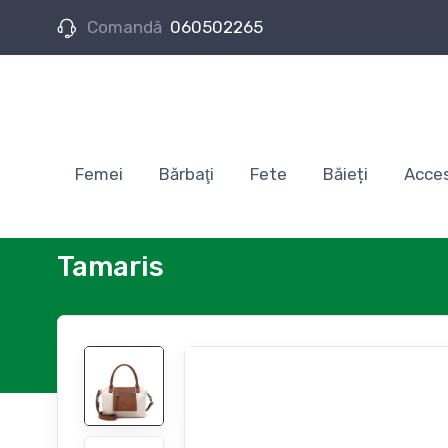
Comandă
060502265
Femei
Bărbaţi
Fete
Băieți
Acces
Tamaris