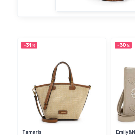
-31
-30
%
%
Tamaris
Emily&