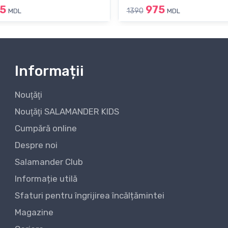
5
975
1390
MDL
MDL
Informații
Nouţăţi
Nouţăţi SALAMANDER KIDS
Cumpără online
Despre noi
Salamander Club
Informație utilă
Sfaturi pentru îngrijirea încălțămintei
Magazine