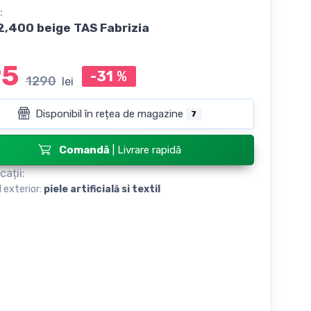
:
,400 beige TAS Fabrizia
95
-31
%
1290
lei
Disponibil în rețea de magazine
7
Comandă
| Livrare rapidă
cații:
l exterior:
piele artificială si textil