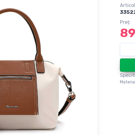
Articol
33522
Preț:
8
Specifi
Materia