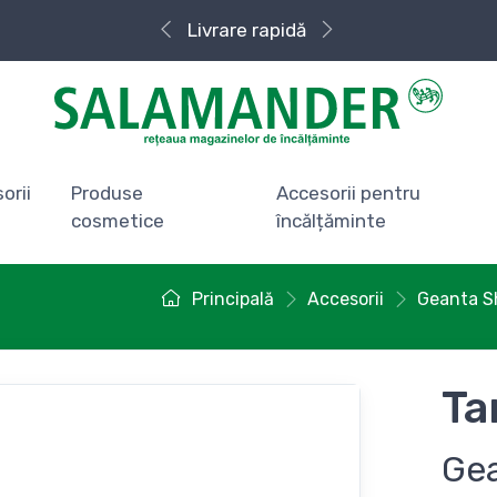
Livrare rapidă
orii
Produse
Accesorii pentru
cosmetice
încălțăminte
Principală
Accesorii
Geanta S
Ta
Ge