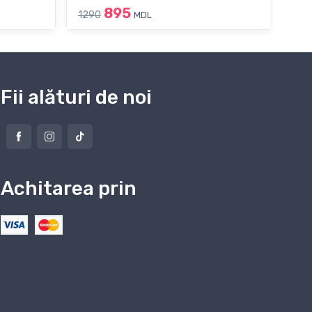
895
1290
119
MDL
Fii alături de noi
Achitarea prin