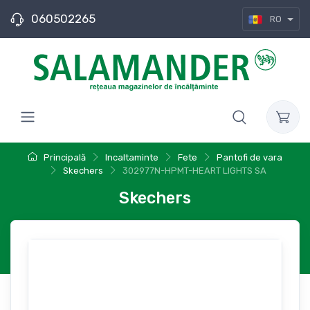
060502265
RO
Principală
Incaltaminte
Fete
Pantofi de vara
Skechers
302977N-HPMT-HEART LIGHTS SA
Skechers