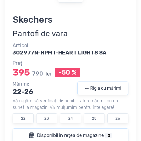
Skechers
Pantofi de vara
Articol:
302977N-HPMT-HEART LIGHTS SA
Preț:
395
-50
%
790
lei
Mărimi:
Rigla cu mărimi
22-26
Vă rugăm să verificați disponibilitatea mărimii cu un
sunet la magazin. Vă mulțumim pentru întelegere!
22
23
24
25
26
Disponibil în rețea de magazine
2