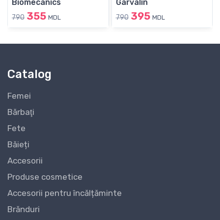
Biomecanics
Garvalin
355
395
790
790
MDL
MDL
Catalog
Femei
Bărbaţi
Fete
Băieți
Accesorii
Produse cosmetice
Accesorii pentru încălțăminte
Brănduri