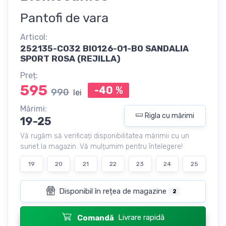
Pantofi de vara
Articol:
252135-C032 BIO126-01-ВО SANDALIA
SPORT ROSA (REJILLA)
Preț:
595
-40
%
990
lei
Mărimi:
Rigla cu mărimi
19-25
Vă rugăm să verificați disponibilitatea mărimii cu un
sunet la magazin. Vă mulțumim pentru întelegere!
19
20
21
22
23
24
25
Disponibil în rețea de magazine
2
Livrare rapidă
Comandă