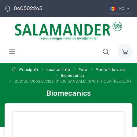
060502265
RO
Principală
Incaltaminte
Fete
Pantofi de vara
Biomecanics
252135-C032 BIO126-01-ВО SANDALIA SPORT ROSA (REJILLA)
Biomecanics