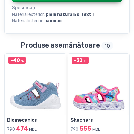
Specificații:
Material exterior:
piele naturală si textil
Material interior:
cauciuc
Produse asemănătoare
10
-40
-30
%
%
Biomecanics
Skechers
474
555
790
790
MDL
MDL