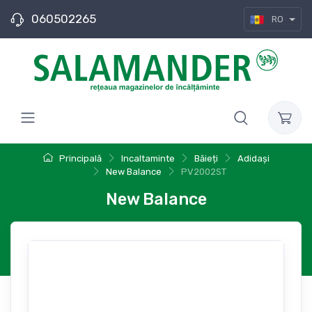
060502265
RO
Principală
Incaltaminte
Băieți
Adidași
New Balance
PV2002ST
New Balance