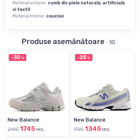
Material exterior:
сomb div piele naturală, artificială
si textil
Material interior:
cauciuc
Produse asemănătoare
10
-30
-25
%
%
New Balance
New Balance
1745
1345
2490
1790
MDL
MDL