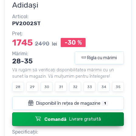
Adidași
Articol:
PV2002ST
Preț:
1745
-30
%
2490
lei
Mărimi:
Rigla cu mărimi
28-35
Vă rugăm să verificați disponibilitatea mărimii cu un
sunet la magazin. Vă mulțumim pentru întelegere!
28
29
30
31
32
33
34
35
Disponibil în rețea de magazine
1
Livrare gratuită
Comandă
Specificații: