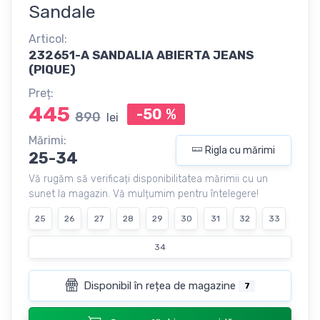
Sandale
Articol:
232651-A SANDALIA ABIERTA JEANS
(PIQUE)
Preț:
445
-50
%
890
lei
Mărimi:
Rigla cu mărimi
25-34
Vă rugăm să verificați disponibilitatea mărimii cu un
sunet la magazin. Vă mulțumim pentru întelegere!
25
26
27
28
29
30
31
32
33
34
Disponibil în rețea de magazine
7