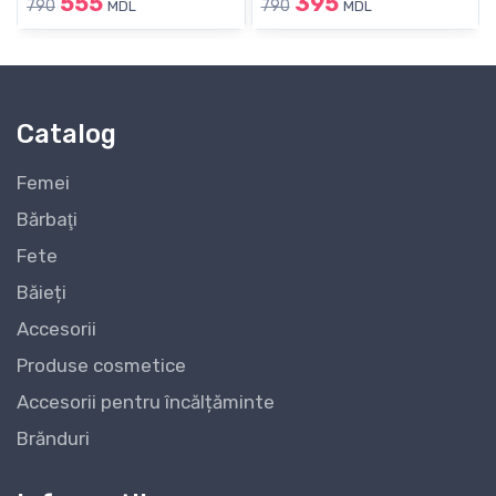
555
395
790
790
MDL
MDL
Catalog
Femei
Bărbaţi
Fete
Băieți
Accesorii
Produse cosmetice
Accesorii pentru încălțăminte
Brănduri