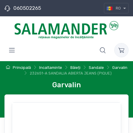
060502265
RO
Principală
Incaltaminte
Băieți
Sandale
Garvalin
232651-A SANDALIA ABIERTA JEANS (PIQUE)
Garvalin