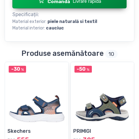
Livrare rapidă
Comandă
Specificații:
Material exterior:
piele naturală si textil
Material interior:
cauciuc
Produse asemănătoare
10
-30
-50
%
%
Skechers
PRIMIGI