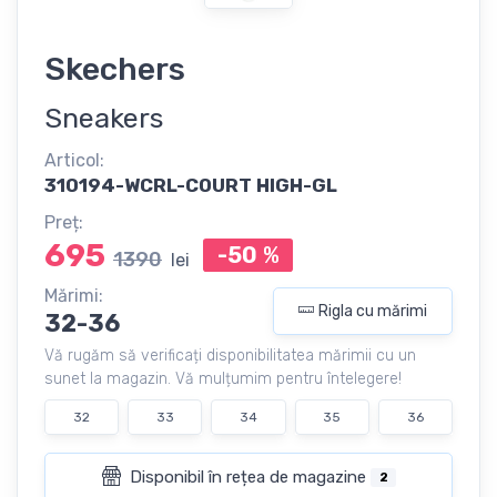
Skechers
Sneakers
Articol:
310194-WCRL-COURT HIGH-GL
Preț:
695
-50
%
1390
lei
Mărimi:
Rigla cu mărimi
32-36
Vă rugăm să verificați disponibilitatea mărimii cu un
sunet la magazin. Vă mulțumim pentru întelegere!
32
33
34
35
36
Disponibil în rețea de magazine
2