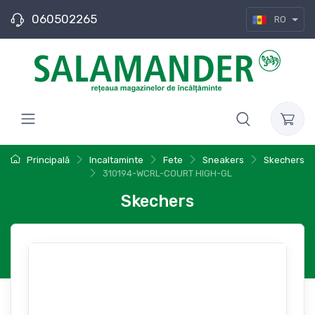
060502265
RO
Principală
Incaltaminte
Fete
Sneakers
Skechers
310194-WCRL-COURT HIGH-GL
Skechers