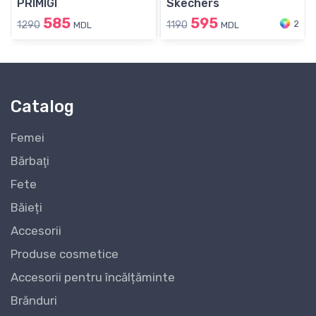
PRIMIGI
Skechers
585
595
2
1290
1190
MDL
MDL
Catalog
Femei
Bărbaţi
Fete
Băieți
Accesorii
Produse cosmetice
Accesorii pentru încălțăminte
Brănduri