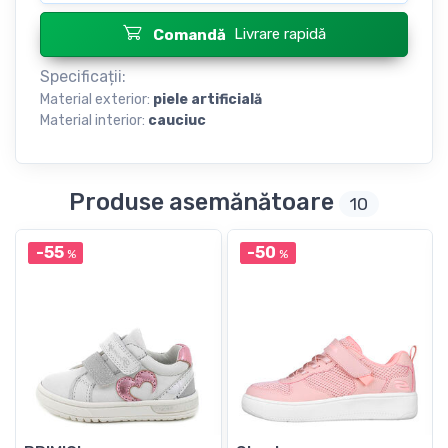
Livrare rapidă
Comandă
Specificații:
Material exterior:
piele artificială
Material interior:
cauciuc
Produse asemănătoare
10
-55
-50
%
%