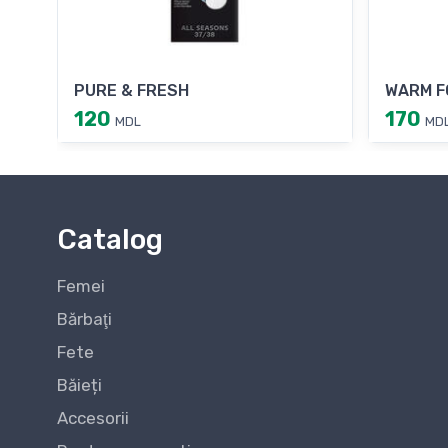
PURE & FRESH
WARM F
120
170
MDL
MD
Catalog
Femei
Bărbaţi
Fete
Băieți
Accesorii