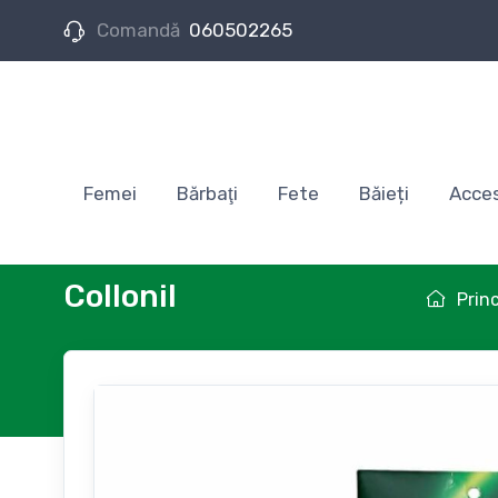
Comandă
060502265
Femei
Bărbaţi
Fete
Băieți
Acces
Collonil
Princ