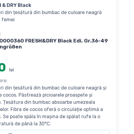
 & DRY Black
ri din țesătură din bumbac de culoare neagră
 femei
:
0000360 FRESH&DRY Black Edi. Gr.36-49
ngrößen
0
lei
ere:
ri din țesătură din bumbac de culoare neagră și
de cocos. Păstrează picioarele proaspete și
. Țesătura din bumbac absoarbe umezeala
relor. Fibra de cocos oferă o circulație optimă a
i. Se poate spăla în mașina de spălat rufe la o
atură de până la 30°C.