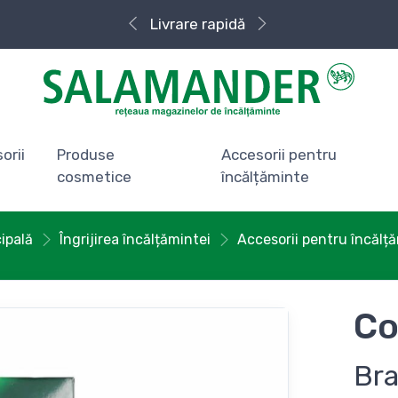
Livrare rapidă
orii
Produse
Accesorii pentru
cosmetice
încălțăminte
ipală
Îngrijirea încălțămintei
Accesorii pentru încălț
Co
Bra