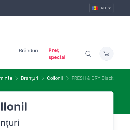
RO
Brănduri
Preț
special
ăminte
Branţuri
Collonil
FRESH & DRY Black
llonil
nţuri