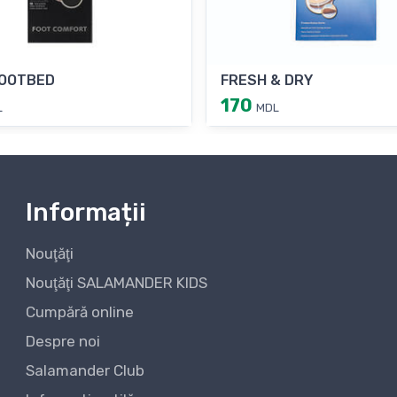
OOTBED
FRESH & DRY
170
L
MDL
Informații
Nouţăţi
Nouţăţi SALAMANDER KIDS
Cumpără online
Despre noi
Salamander Club