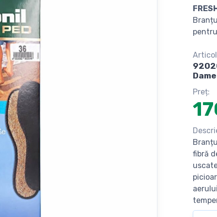
FRESH
Branțu
pentru
Articol
9202
Dame
Preț:
17
Descri
Branțu
fibră 
uscate
picioa
aerulu
temper