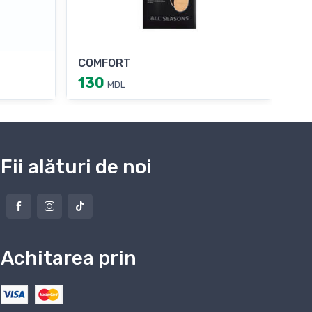
COMFORT
PO
130
2
MDL
Fii alături de noi
Achitarea prin