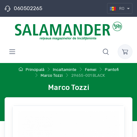
060502265
RO
Principală
Incaltaminte
Femei
Pantofi
Marco Tozzi
29655-001 BLACK
Marco Tozzi