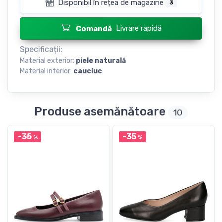
Disponibil în rețea de magazine
3
Livrare rapidă
Comandă
Specificații:
Material exterior:
piele naturală
Material interior:
cauciuc
Produse asemănătoare
10
-35
-35
%
%