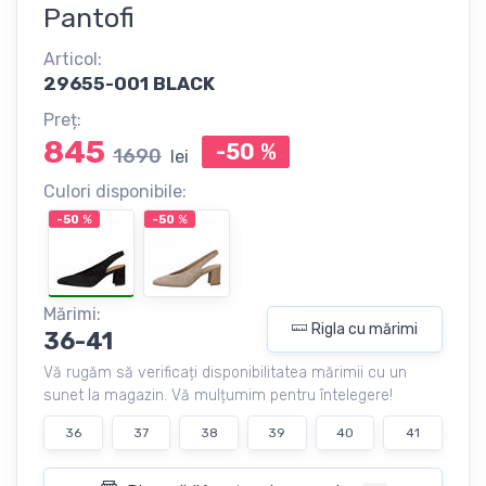
Pantofi
Articol:
29655-001 BLACK
Preț:
845
-50
%
1690
lei
Culori disponibile:
-50
%
-50
%
Mărimi:
Rigla cu mărimi
36-41
Vă rugăm să verificați disponibilitatea mărimii cu un
sunet la magazin. Vă mulțumim pentru întelegere!
36
37
38
39
40
41