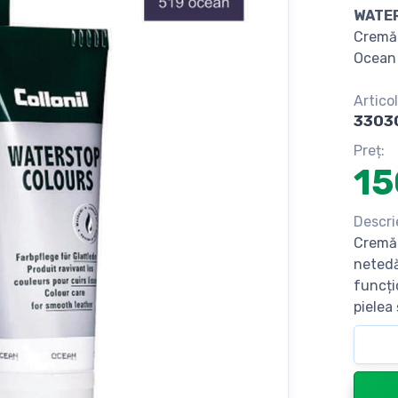
WATE
Сremă 
Ocean
Articol
3303
Preț:
15
Descri
Cremă 
netedă
funcți
pielea 