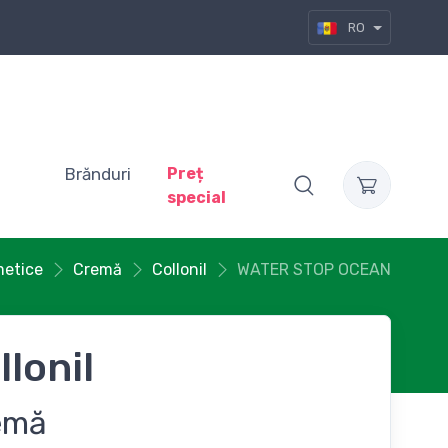
RO
Brănduri
Preț
special
metice
Cremă
Collonil
WATER STOP OCEAN
llonil
emă