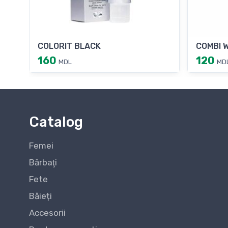
COLORIT BLACK
COMBI 
160
120
MDL
MD
Catalog
Femei
Bărbaţi
Fete
Băieți
Accesorii