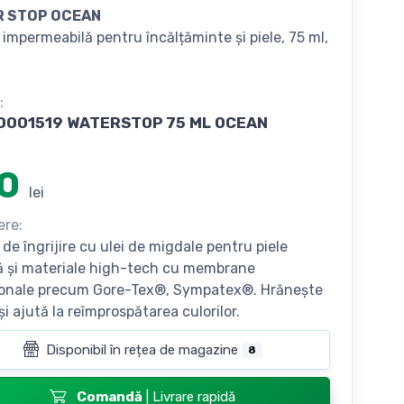
R STOP OCEAN
impermeabilă pentru încălțăminte și piele, 75 ml,
:
0001519 WATERSTOP 75 ML OCEAN
0
lei
ere:
de îngrijire cu ulei de migdale pentru piele
 și materiale high-tech cu membrane
onale precum Gore-Tex®, Sympatex®. Hrănește
și ajută la reîmprospătarea culorilor.
Disponibil în rețea de magazine
8
Comandă
| Livrare rapidă