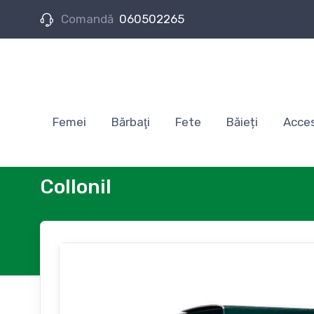
Comandă
060502265
Femei
Bărbaţi
Fete
Băieți
Acces
Collonil