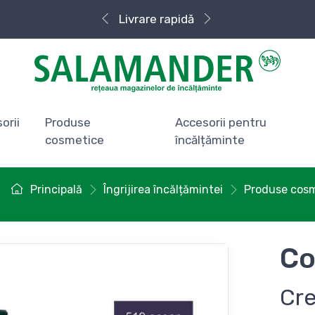
Livrare rapidă
orii
Produse
Accesorii pentru
cosmetice
încălțăminte
Principală
Îngrijirea încălțămintei
Produse cos
Co
Cr