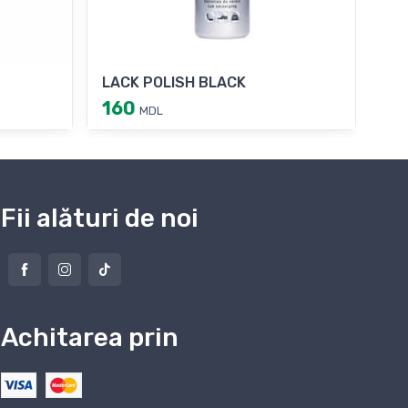
LACK POLISH BLACK
WA
160
15
MDL
Fii alături de noi
Achitarea prin