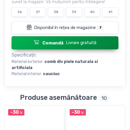
sunet la magazin. Vă mulțumim pentru întelegere!
36
37
38
39
40
41
Disponibil în rețea de magazine
7
Livrare gratuită
Comandă
Specificații:
Material exterior:
сomb div piele naturala si
artificiala
Material interior:
cauciuc
Produse asemănătoare
10
-30
-30
%
%