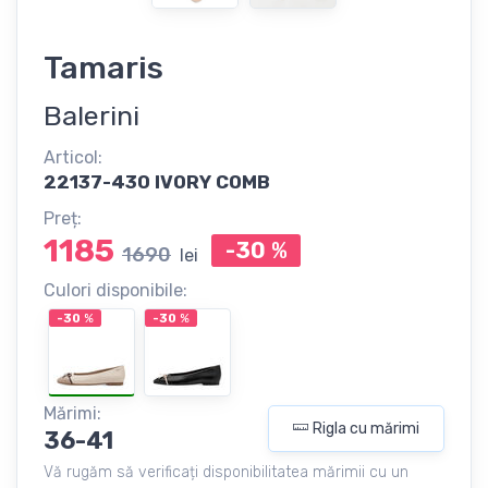
Tamaris
Balerini
Articol:
22137-430 IVORY COMB
Preț:
1185
-30
%
1690
lei
Culori disponibile:
-30
%
-30
%
Mărimi:
Rigla cu mărimi
36-41
Vă rugăm să verificați disponibilitatea mărimii cu un