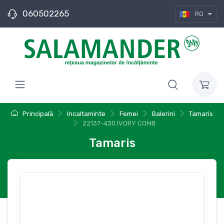
060502265
RO
Principală
Incaltaminte
Femei
Balerini
Tamaris
22137-430 IVORY COMB
Tamaris