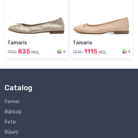
Tamaris
Tamaris
835
1115
5
5
1190
1590
MDL
MDL
Catalog
Femei
Bărbaţi
Fete
Băieți