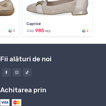
Caprice
Ma
985
3
2
1790
169
MDL
Fii alături de noi
Achitarea prin