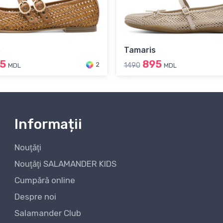
s
Tamaris
5
895
2
1490
MDL
MDL
Informații
Nouţăţi
Nouţăţi SALAMANDER KIDS
Cumpără online
Despre noi
Salamander Club