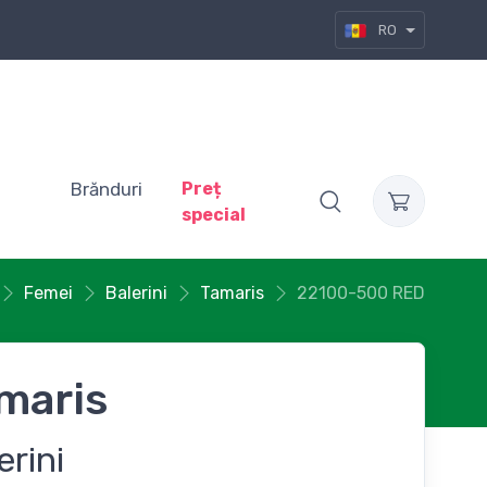
RO
Brănduri
Preț
special
Femei
Balerini
Tamaris
22100-500 RED
maris
erini