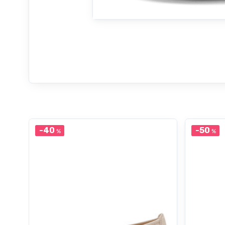
-40
-50
%
%