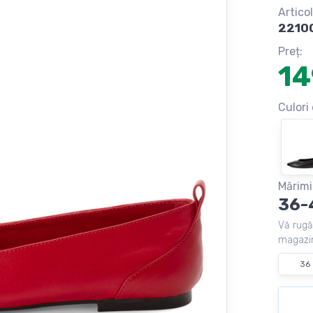
Articol
2210
Preț:
14
Culori 
Mărimi
36-
Vă rugă
magazin
36