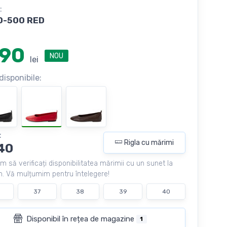
:
0-500 RED
90
NOU
lei
disponibile:
:
Rigla cu mărimi
40
m să verificați disponibilitatea mărimii cu un sunet la
. Vă mulțumim pentru întelegere!
37
38
39
40
Disponibil în rețea de magazine
1