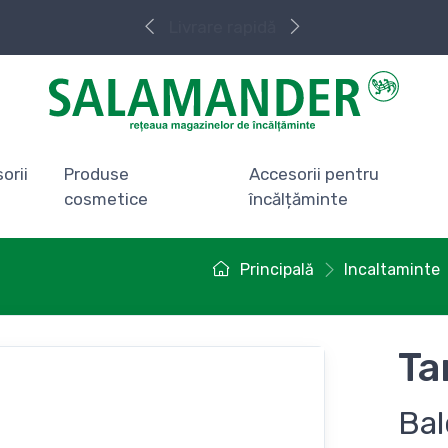
Livrare rapidă
orii
Produse
Accesorii pentru
cosmetice
încălțăminte
Principală
Incaltaminte
Ta
Bal