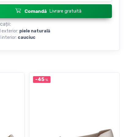
Livrare gratuită
Comandă
cații:
l exterior:
piele naturală
 interior:
cauciuc
-45
-5
%