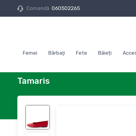
Comandă
060502265
Femei
Bărbaţi
Fete
Băieți
Acces
Tamaris