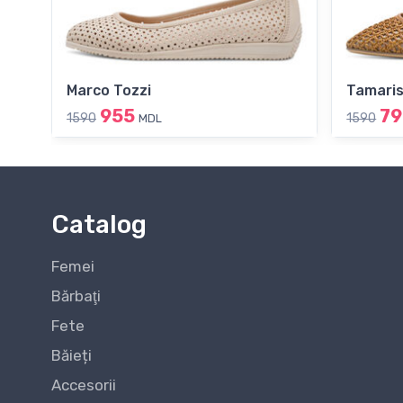
Marco Tozzi
Tamari
955
79
1590
1590
MDL
Catalog
Femei
Bărbaţi
Fete
Băieți
Accesorii