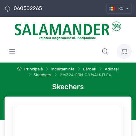
060502265
RO
Principală
Incaltaminte
Bărbaţi
Adidași
Skechers
216324-BRN-GO WALK FLEX
Skechers