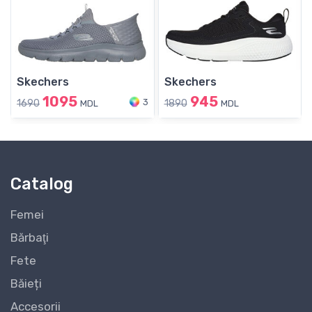
Skechers
Skechers
1095
945
3
1690
1890
MDL
MDL
Catalog
Femei
Bărbaţi
Fete
Băieți
Accesorii