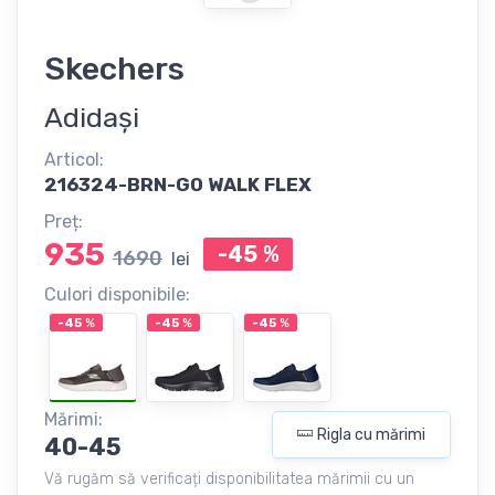
Skechers
Adidași
Articol:
216324-BRN-GO WALK FLEX
Preț:
935
-45
%
1690
lei
Culori disponibile:
-45
%
-45
%
-45
%
Mărimi:
Rigla cu mărimi
40-45
Vă rugăm să verificați disponibilitatea mărimii cu un