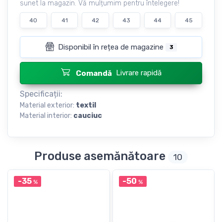
sunet la magazin. Vă mulțumim pentru întelegere!
40
41
42
43
44
45
Disponibil în rețea de magazine
3
Livrare rapidă
Comandă
Specificații:
Material exterior:
textil
Material interior:
cauciuc
Produse asemănătoare
10
-35
-50
%
%