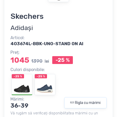
Skechers
Adidași
Articol:
403674L-BBK-UNO-STAND ON AI
Preț:
1045
-25
%
1390
lei
Culori disponibile:
-25
%
-25
%
Mărimi:
Rigla cu mărimi
36-39
Vă rugăm să verificați disponibilitatea mărimii cu un