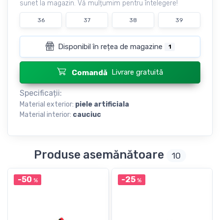
sunet la magazin. Vă mulțumim pentru întelegere!
36
37
38
39
Disponibil în rețea de magazine
1
Livrare gratuită
Comandă
Specificații:
Material exterior:
piele artificiala
Material interior:
cauciuc
Produse asemănătoare
10
-50
-25
%
%