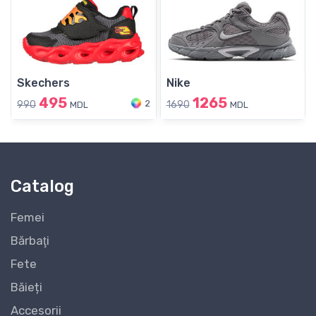
Skechers
Nike
495
1265
2
990
1690
MDL
MDL
Catalog
Femei
Bărbaţi
Fete
Băieți
Accesorii