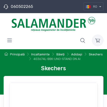
060502265
RO
Principală
Incaltaminte
Băieți
Adidași
Skechers
403674L-BBK-UNO-STAND ON AI
Skechers