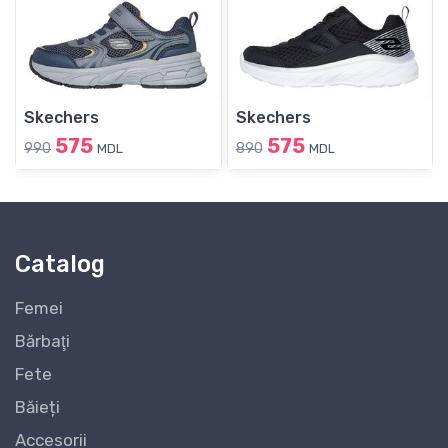
Skechers
Skechers
575
575
990
890
MDL
MDL
Catalog
Femei
Bărbaţi
Fete
Băieți
Accesorii