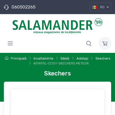
060502265
RO
Principală
Incaltaminte
Băieți
Adidași
Skechers
401495L-CCGY-SKECHERS METEOR
Skechers