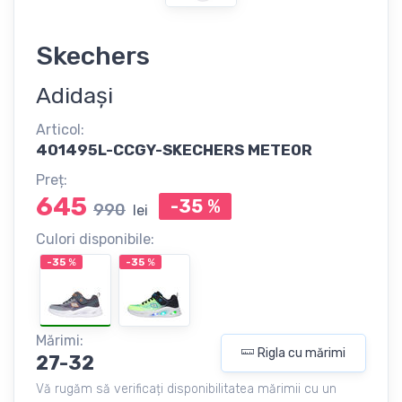
Skechers
Adidași
Articol:
401495L-CCGY-SKECHERS METEOR
Preț:
645
-35
%
990
lei
Culori disponibile:
-35
%
-35
%
Mărimi:
Rigla cu mărimi
27-32
Vă rugăm să verificați disponibilitatea mărimii cu un