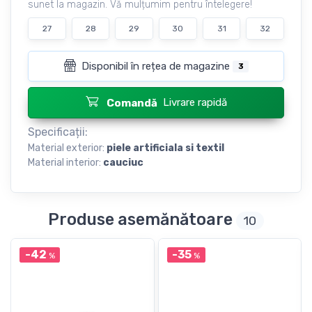
sunet la magazin. Vă mulțumim pentru întelegere!
27
28
29
30
31
32
Disponibil în rețea de magazine
3
Livrare rapidă
Comandă
Specificații:
Material exterior:
piele artificiala si textil
Material interior:
cauciuc
Produse asemănătoare
10
-42
-35
%
%