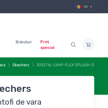
RO
Brănduri
Preț
special
ara
Skechers
303276L-LVHP-FLEX SPLASH-D
echers
tofi de vara