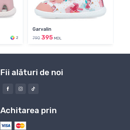
Garvalin
Bi
395
2
790
69
MDL
Fii alături de noi
Achitarea prin