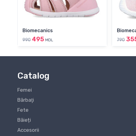
Biomecanics
Biomec
495
35
990
790
MDL
Catalog
Femei
Bărbaţi
Fete
Băieți
Accesorii