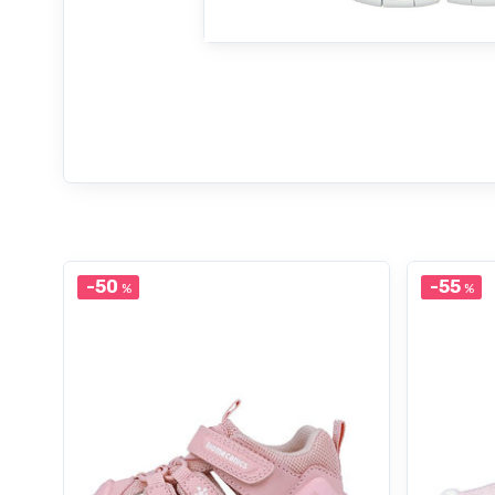
-50
-55
%
%