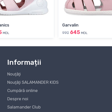
anics
Garvalin
5
645
990
MDL
MDL
Informații
Nouţăţi
Nouţăţi SALAMANDER KIDS
Cumpără online
Despre noi
Salamander Club