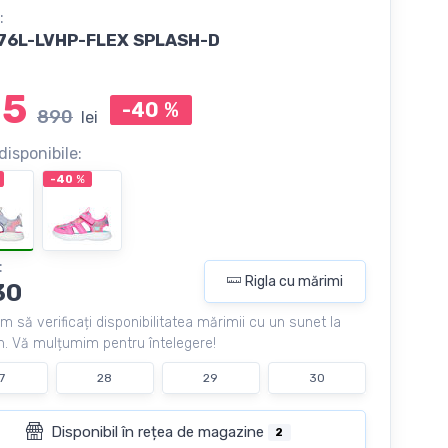
:
76L-LVHP-FLEX SPLASH-D
35
-40
%
890
lei
disponibile:
-40
%
:
Rigla cu mărimi
30
m să verificați disponibilitatea mărimii cu un sunet la
. Vă mulțumim pentru întelegere!
7
28
29
30
Disponibil în rețea de magazine
2