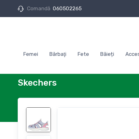
Comandă
060502265
Femei
Bărbaţi
Fete
Băieți
Acces
Skechers