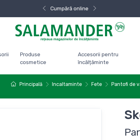
Cumpără
Livrare rapidă
online
orii
Produse
Accesorii pentru
cosmetice
încălțăminte
Principală
Incaltaminte
Fete
Pantofi de v
Sk
Pan