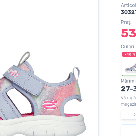
Articol
3032
Preț:
5
Culori 
-40
%
Mărimi
27-
Vă rugă
magazin
2