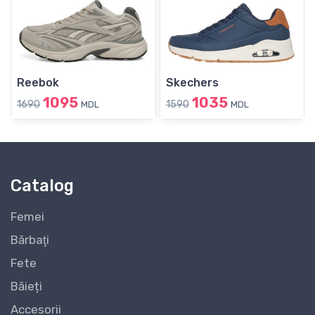
Reebok
Skechers
1095
1035
1690
1590
MDL
MDL
Catalog
Femei
Bărbaţi
Fete
Băieți
Accesorii