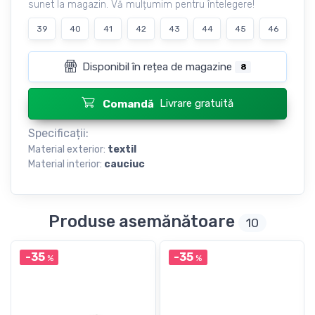
sunet la magazin. Vă mulțumim pentru întelegere!
39
40
41
42
43
44
45
46
Disponibil în rețea de magazine
8
Livrare gratuită
Comandă
Specificații:
Material exterior:
textil
Material interior:
cauciuc
Produse asemănătoare
10
-35
-35
%
%