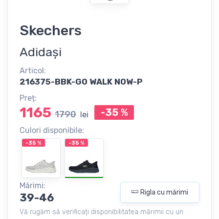
Skechers
Adidași
Articol:
216375-BBK-GO WALK NOW-P
Preț:
1165
-35
%
1790
lei
Culori disponibile:
-35
%
-35
%
Mărimi:
Rigla cu mărimi
39-46
Vă rugăm să verificați disponibilitatea mărimii cu un