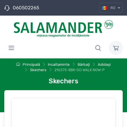
060502265
RO
Principală
Incaltaminte
Bărbaţi
Adidași
Skechers
216375-BBK-GO WALK NOW-P
Skechers