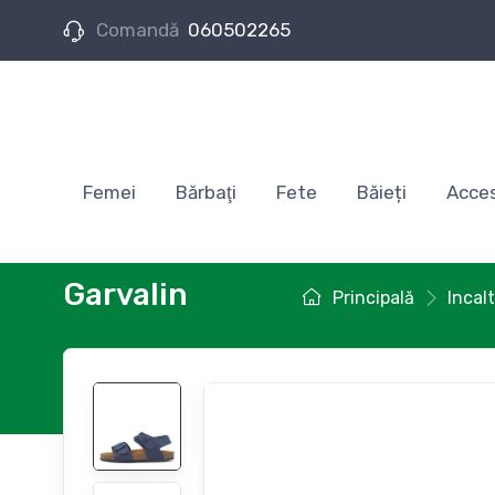
Comandă
060502265
Femei
Bărbaţi
Fete
Băieți
Acces
Garvalin
Principală
Incal