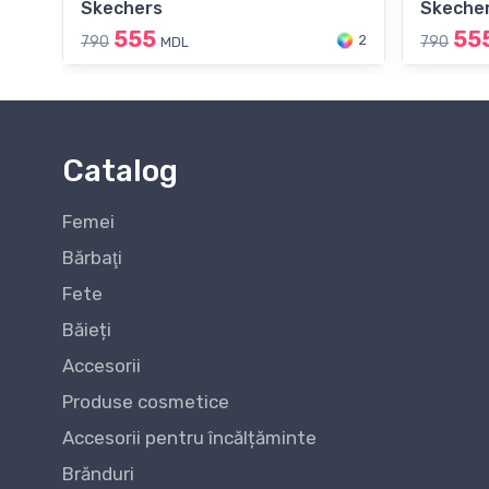
Skechers
Skeche
555
55
2
790
790
MDL
Catalog
Femei
Bărbaţi
Fete
Băieți
Accesorii
Produse cosmetice
Accesorii pentru încălțăminte
Brănduri