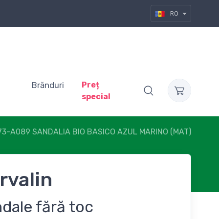
RO
Brănduri
Preț
special
73-A089 SANDALIA BIO BASICO AZUL MARINO (MAT)
rvalin
dale fără toc