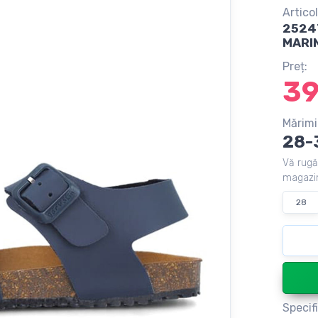
Articol
2524
MARI
Preț:
3
Mărimi
28-
Vă rugă
magazin
28
Specifi