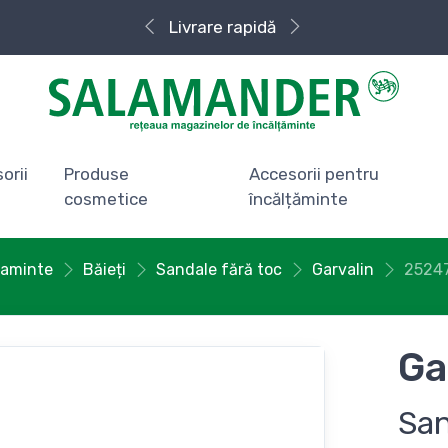
Livrare rapidă
orii
Produse
Accesorii pentru
cosmetice
încălțăminte
taminte
Băieți
Sandale fără toc
Garvalin
2524
Ga
San