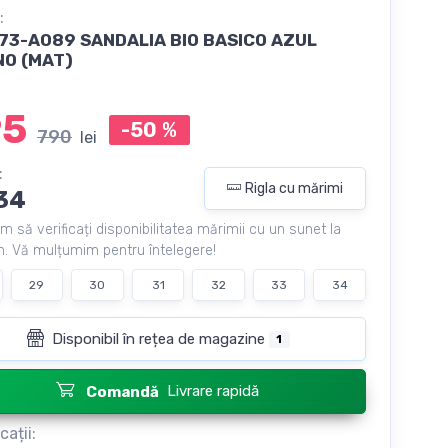
:
73-A089 SANDALIA BIO BASICO AZUL
NO (MAT)
95
-50
%
790
lei
:
Rigla cu mărimi
34
m să verificați disponibilitatea mărimii cu un sunet la
. Vă mulțumim pentru întelegere!
29
30
31
32
33
34
Disponibil în rețea de magazine
1
Livrare rapidă
Comandă
cații: