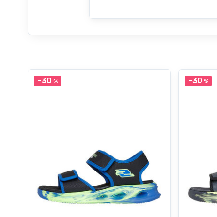
-30
-30
%
%