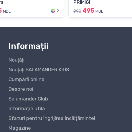
rs
PRIMIGI
5
495
2
990
MDL
MDL
Informații
Nouţăţi
Nouţăţi SALAMANDER KIDS
Cumpără online
Despre noi
Salamander Club
Informație utilă
Sfaturi pentru îngrijirea încălțămintei
Magazine