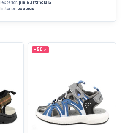
l exterior:
piele artificială
 interior:
cauciuc
-50
-5
%