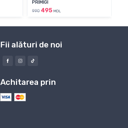
PRIMIGI
PRI
495
990
99
MDL
Fii alături de noi
Achitarea prin