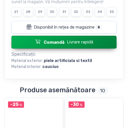
sunet la magazin. Vă mulțumim pentru întelegere!
27
28
29
30
31
32
33
34
35
Disponibil în rețea de magazine
5
Livrare rapidă
Comandă
Specificații:
Material exterior:
piele artificiala si textil
Material interior:
cauciuc
Produse asemănătoare
10
-25
-30
%
%