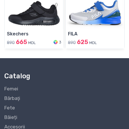
Skechers
FILA
665
625
3
890
890
MDL
MDL
Catalog
Femei
Bărbaţi
Fete
Băieți
Accesorii