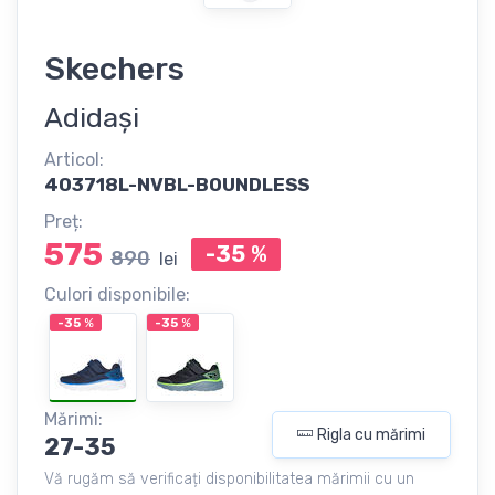
Skechers
Adidași
Articol:
403718L-NVBL-BOUNDLESS
Preț:
575
-35
%
890
lei
Culori disponibile:
-35
%
-35
%
Mărimi:
Rigla cu mărimi
27-35
Vă rugăm să verificați disponibilitatea mărimii cu un