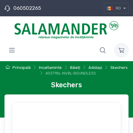
060502265
RO
Principală
Incaltaminte
Băieți
Adidași
Skechers
403718L-NVBL-BOUNDLESS
Skechers