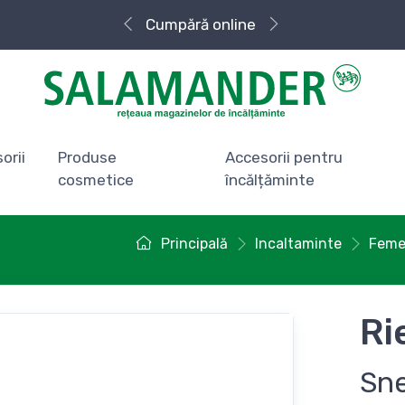
Cumpără
Livrare rapidă
online
orii
Produse
Accesorii pentru
cosmetice
încălțăminte
Principală
Incaltaminte
Feme
Ri
Sn