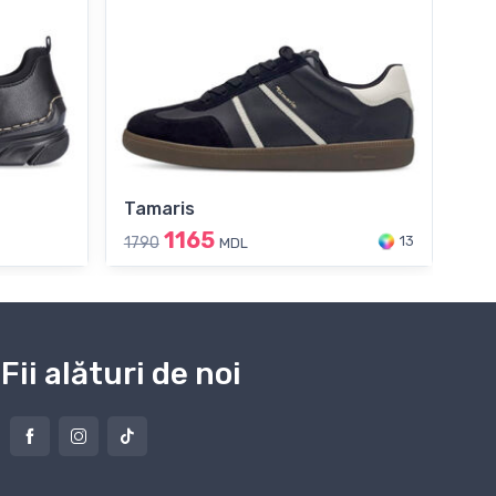
Tamaris
Ri
1165
13
1790
189
MDL
Fii alături de noi