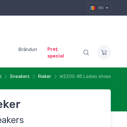
RO
Brănduri
Preț
special
i
Sneakers
Rieker
W2200-85 Ladies shoes
eker
eakers