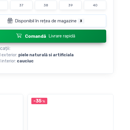
37
38
39
40
Disponibil în rețea de magazine
3
Livrare rapidă
Comandă
cații:
l exterior:
piele naturală si artificiala
 interior:
cauciuc
-35
-3
%