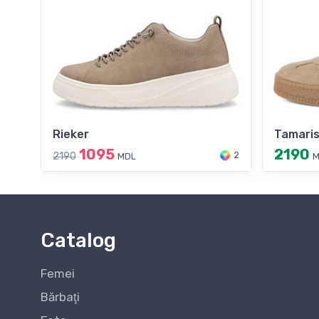
Rieker
Tamari
1095
2190
2
2190
MDL
M
Catalog
Femei
Bărbaţi