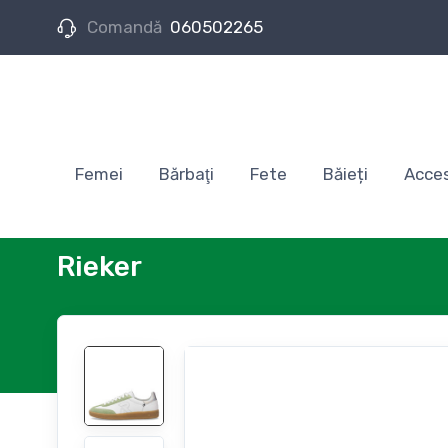
Comandă
060502265
Femei
Bărbaţi
Fete
Băieți
Acces
Rieker