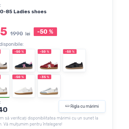
:
0-85 Ladies shoes
5
-50
%
1990
lei
disponibile:
-50
%
-50
%
-50
%
-50
%
-35
%
:
Rigla cu mărimi
40
m să verificați disponibilitatea mărimii cu un sunet la
. Vă mulțumim pentru întelegere!