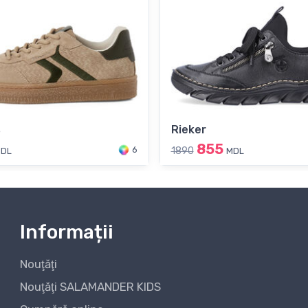
s
Rieker
855
6
1890
DL
MDL
Informații
Nouţăţi
Nouţăţi SALAMANDER KIDS