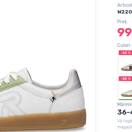
Articol
W220
Preț:
99
Culori 
-50
%
-50
%
Mărimi
36-
Vă rugă
magazin