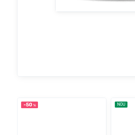
-50
NOU
%