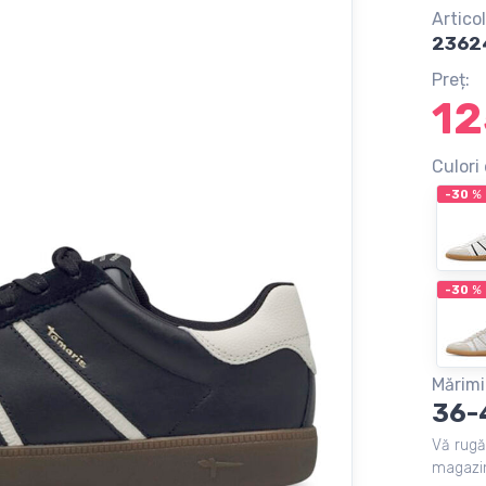
Articol
2362
Preț:
12
Culori 
-30
%
-30
%
Mărimi
36-
Vă rugă
magazin