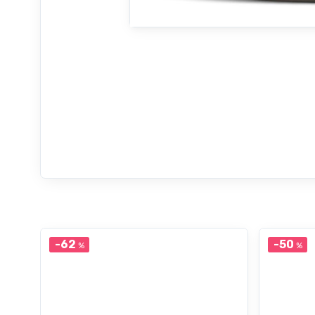
-62
-50
%
%