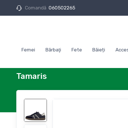
Comandă
060502265
Femei
Bărbaţi
Fete
Băieți
Acces
Tamaris