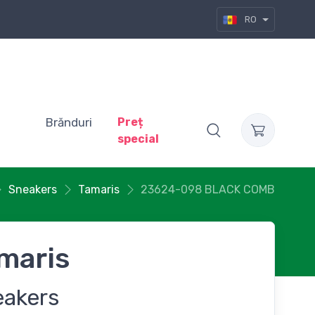
RO
Brănduri
Preț
special
Sneakers
Tamaris
23624-098 BLACK COMB
maris
eakers