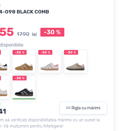
:
4-098 BLACK COMB
55
-30
%
1790
lei
disponibile:
-30
%
-30
%
-30
%
-30
%
:
Rigla cu mărimi
41
m să verificați disponibilitatea mărimii cu un sunet la
. Vă mulțumim pentru întelegere!