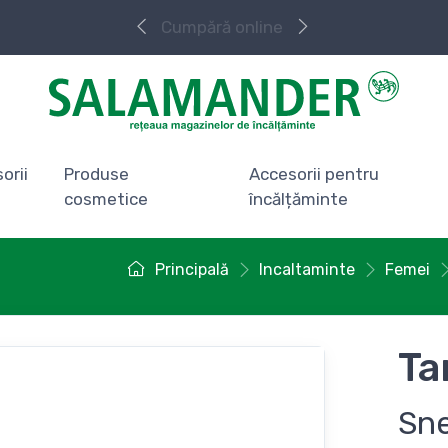
Cumpără online
orii
Produse
Accesorii pentru
cosmetice
încălțăminte
Principală
Incaltaminte
Femei
Ta
Sn