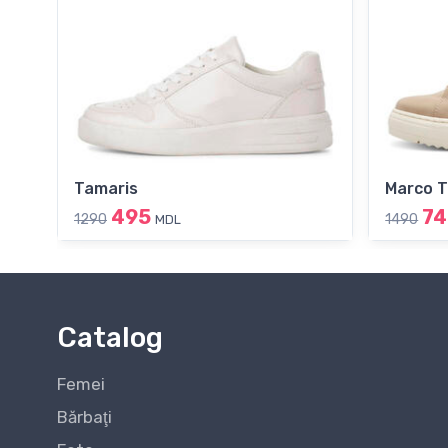
Tamaris
Marco T
495
74
1290
1490
MDL
Catalog
Femei
Bărbaţi