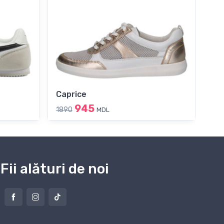
Caprice
Ri
945
1890
189
MDL
Fii alături de noi