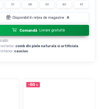
37
38
39
40
41
Disponibil în rețea de magazine
3
Livrare gratuită
Comandă
cații:
l exterior:
сomb div piele naturala si artificiala
 interior:
cauciuc
-50
-3
%