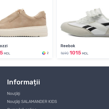
ozzi
Reebok
5
1015
2
1690
MDL
MDL
Informații
Nouţăţi
Nouţăţi SALAMANDER KIDS