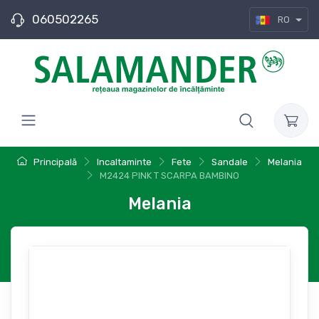
060502265
RO
Principală
Incaltaminte
Fete
Sandale
Melania
M2424 PINK T SCARPA BAMBINO
Melania