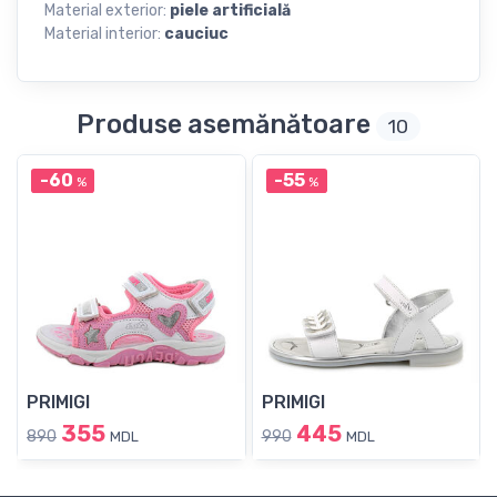
Material exterior:
piele artificială
Material interior:
cauciuc
Produse asemănătoare
10
-60
-55
%
%
PRIMIGI
PRIMIGI
355
445
890
990
MDL
MDL