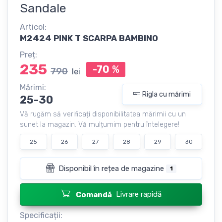
Sandale
Articol:
M2424 PINK T SCARPA BAMBINO
Preț:
235
-70
%
790
lei
Mărimi:
Rigla cu mărimi
25-30
Vă rugăm să verificați disponibilitatea mărimii cu un
sunet la magazin. Vă mulțumim pentru întelegere!
25
26
27
28
29
30
Disponibil în rețea de magazine
1
Livrare rapidă
Comandă
Specificații: