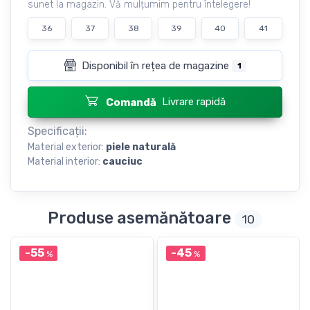
sunet la magazin. Vă mulțumim pentru întelegere!
36
37
38
39
40
41
Disponibil în rețea de magazine
1
Livrare rapidă
Comandă
Specificații:
Material exterior:
piele naturală
Material interior:
cauciuc
Produse asemănătoare
10
-55
-45
%
%