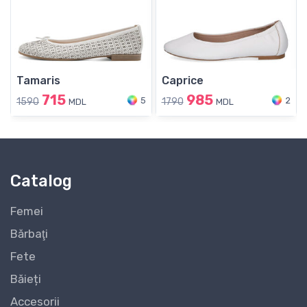
Tamaris
Caprice
715
985
5
2
1590
1790
MDL
MDL
Catalog
Femei
Bărbaţi
Fete
Băieți
Accesorii