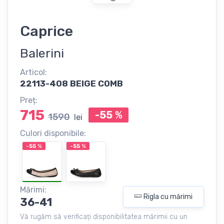
Caprice
Balerini
Articol:
22113-408 BEIGE COMB
Preț:
715
-55
%
1590
lei
Culori disponibile:
-55
%
-55
%
Mărimi:
Rigla cu mărimi
36-41
Vă rugăm să verificați disponibilitatea mărimii cu un